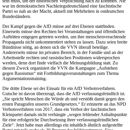
sein muss, um der historischen Verpflichtung nach zu kommen. Nie
war im demokratischen Nachkriegsdeutschland eine faschistische
Partei so nah an der Macht, aktuell mit Mehrheiten in ostdeutschen
Bundesländern.
Der Kampf gegen die AfD müsse auf drei Ebenen stattfinden.
Einerseits müsse den Rechten bei Veranstaltungen und öffentlichen
Auftritten entgegen getreten werden, um ihre menschenverachtende
Propaganda nicht unkommentiert stehen zu lassen. Dazu seien breite
Bündnisse nötig, an denen sich die VVN überall beteilige.
Andererseits müsse im privaten Bereich, in der Familie und an der
Arbeitsstelle rechten und rassistischen Positionen widersprochen
werden, denn dort finde vielfach die Meinungsbildung statt. Zu
diesem Zweck organisiert die VVN die Kampagne „Aufstehen
gegen Rassismus“ mit Fortbildungsveranstaltungen zum Thema
Argumentationstraining.
Die dritte Ebene sei der Einsatz für ein AfD Verbotsverfahren.
Gutsche ist davon überzeugt, dass die AfD verfassungsfeindlich ist.
„Sie spricht Menschen die Würde ab und verstößt damit gegen den
ersten Paragrafen unseres Grundgesetzes.“ Er erinnerte an das NPD
Verbotsverfahren von 2017, dass ein Verbot der faschistischen
Kleinpartei damals nicht verhängte „wegen fehlender Anhaltspunkte
für eine erfolgreiche Durchsetzung ihrer verfassungsfeindlichen
Ziele“. Jetzt habe man allerdings ein inhaltlich ähnlich aufgestellte