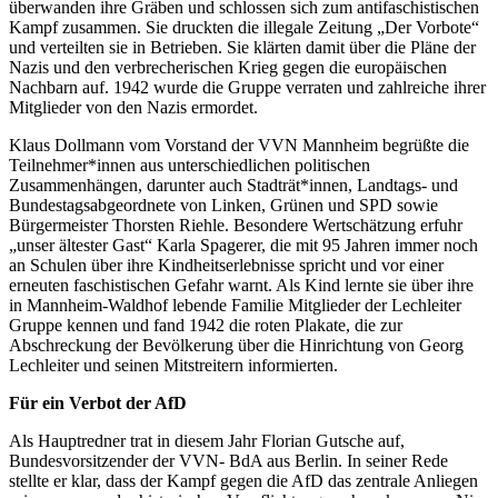
überwanden ihre Gräben und schlossen sich zum antifaschistischen
Kampf zusammen. Sie druckten die illegale Zeitung „Der Vorbote“
und verteilten sie in Betrieben. Sie klärten damit über die Pläne der
Nazis und den verbrecherischen Krieg gegen die europäischen
Nachbarn auf. 1942 wurde die Gruppe verraten und zahlreiche ihrer
Mitglieder von den Nazis ermordet.
Klaus Dollmann vom Vorstand der VVN Mannheim begrüßte die
Teilnehmer*innen aus unterschiedlichen politischen
Zusammenhängen, darunter auch Stadträt*innen, Landtags- und
Bundestagsabgeordnete von Linken, Grünen und SPD sowie
Bürgermeister Thorsten Riehle. Besondere Wertschätzung erfuhr
„unser ältester Gast“ Karla Spagerer, die mit 95 Jahren immer noch
an Schulen über ihre Kindheitserlebnisse spricht und vor einer
erneuten faschistischen Gefahr warnt. Als Kind lernte sie über ihre
in Mannheim-Waldhof lebende Familie Mitglieder der Lechleiter
Gruppe kennen und fand 1942 die roten Plakate, die zur
Abschreckung der Bevölkerung über die Hinrichtung von Georg
Lechleiter und seinen Mitstreitern informierten.
Für ein Verbot der AfD
Als Hauptredner trat in diesem Jahr Florian Gutsche auf,
Bundesvorsitzender der VVN- BdA aus Berlin. In seiner Rede
stellte er klar, dass der Kampf gegen die AfD das zentrale Anliegen