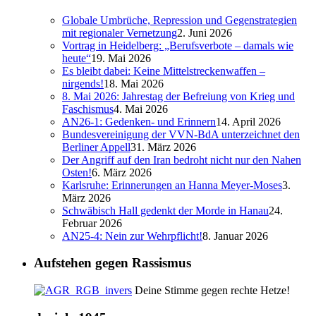
Globale Umbrüche, Repression und Gegenstrategien
mit regionaler Vernetzung
2. Juni 2026
Vortrag in Heidelberg: „Berufsverbote – damals wie
heute“
19. Mai 2026
Es bleibt dabei: Keine Mittelstreckenwaffen –
nirgends!
18. Mai 2026
8. Mai 2026: Jahrestag der Befreiung von Krieg und
Faschismus
4. Mai 2026
AN26-1: Gedenken- und Erinnern
14. April 2026
Bundesvereinigung der VVN-BdA unterzeichnet den
Berliner Appell
31. März 2026
Der Angriff auf den Iran bedroht nicht nur den Nahen
Osten!
6. März 2026
Karlsruhe: Erinnerungen an Hanna Meyer-Moses
3.
März 2026
Schwäbisch Hall gedenkt der Morde in Hanau
24.
Februar 2026
AN25-4: Nein zur Wehrpflicht!
8. Januar 2026
Aufstehen gegen Rassismus
Deine Stimme gegen rechte Hetze!