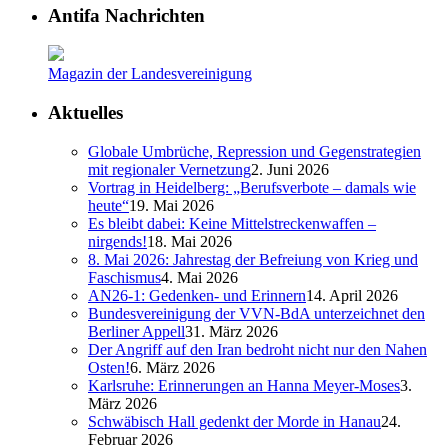
Antifa Nachrichten
Magazin der Landesvereinigung
Aktuelles
Globale Umbrüche, Repression und Gegenstrategien
mit regionaler Vernetzung
2. Juni 2026
Vortrag in Heidelberg: „Berufsverbote – damals wie
heute“
19. Mai 2026
Es bleibt dabei: Keine Mittelstreckenwaffen –
nirgends!
18. Mai 2026
8. Mai 2026: Jahrestag der Befreiung von Krieg und
Faschismus
4. Mai 2026
AN26-1: Gedenken- und Erinnern
14. April 2026
Bundesvereinigung der VVN-BdA unterzeichnet den
Berliner Appell
31. März 2026
Der Angriff auf den Iran bedroht nicht nur den Nahen
Osten!
6. März 2026
Karlsruhe: Erinnerungen an Hanna Meyer-Moses
3.
März 2026
Schwäbisch Hall gedenkt der Morde in Hanau
24.
Februar 2026