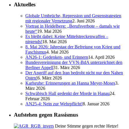
Aktuelles
Globale Umbrüche, Repression und Gegenstrategien
mit regionaler Vernetzung
2. Juni 2026
Vortrag in Heidelberg: „Berufsverbote – damals wie
heute“
19. Mai 2026
Es bleibt dabei: Keine Mittelstreckenwaffen –
nirgends!
18. Mai 2026
8. Mai 2026: Jahrestag der Befreiung von Krieg und
Faschismus
4. Mai 2026
AN26-1: Gedenken- und Erinnern
14. April 2026
Bundesvereinigung der VVN-BdA unterzeichnet den
Berliner Appell
31. März 2026
Der Angriff auf den Iran bedroht nicht nur den Nahen
Osten!
6. März 2026
Karlsruhe: Erinnerungen an Hanna Meyer-Moses
3.
März 2026
Schwäbisch Hall gedenkt der Morde in Hanau
24.
Februar 2026
AN25-4: Nein zur Wehrpflicht!
8. Januar 2026
Aufstehen gegen Rassismus
Deine Stimme gegen rechte Hetze!