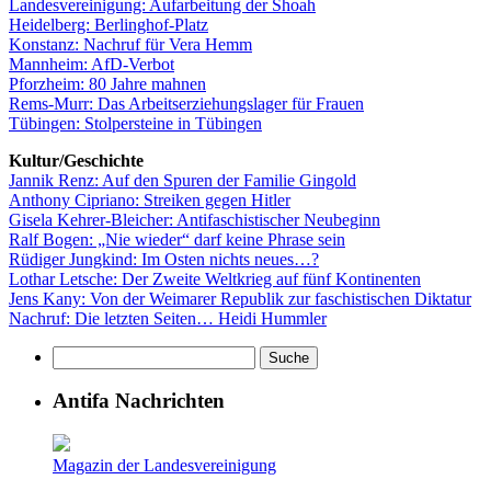
Landesvereinigung: Aufarbeitung der Shoah
Heidelberg: Berlinghof-Platz
Konstanz: Nachruf für Vera Hemm
Mannheim: AfD-Verbot
Pforzheim: 80 Jahre mahnen
Rems-Murr: Das Arbeitserziehungslager für Frauen
Tübingen: Stolpersteine in Tübingen
Kultur/Geschichte
Jannik Renz: Auf den Spuren der Familie Gingold
Anthony Cipriano: Streiken gegen Hitler
Gisela Kehrer-Bleicher: Antifaschistischer Neubeginn
Ralf Bogen: „Nie wieder“ darf keine Phrase sein
Rüdiger Jungkind: Im Osten nichts neues…?
Lothar Letsche: Der Zweite Weltkrieg auf fünf Kontinenten
Jens Kany: Von der Weimarer Republik zur faschistischen Diktatur
Nachruf: Die letzten Seiten… Heidi Hummler
Antifa Nachrichten
Magazin der Landesvereinigung