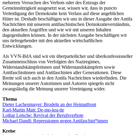
mehreren Versuchen des Verbots oder des Entzugs der
Gemeinnützigkeit ausgesetzt war, wissen wir, dass in puncto
Verteidigung der Demokratie kein Verlass auf diese angeblichen
Hüter ist. Deshalb beschäftigen wir uns in dieser Ausgabe der Antifa
Nachrichten mit unserem antifaschistischen Demokratieverständnis,
den aktuellen Angriffen und wie wir mit unseren Inhalten
dagegenhalten können. In der nächsten Ausgabe beschäftigen wir
uns tiefergehender mit den aktuellen wirtschaftlichen
Entwicklungen.
Als VVN-BdA sind wir ein überparteilicher und überkonfessioneller
Zusammenschluss von Verfolgten des Naziregimes,
Widerstandskämpferinnen und Widerstandskämpfern sowie
Antifaschistinnen und Antifaschisten aller Generationen. Diese
Breite soll sich auch in den Antifa Nachrichten wiederfinden. Die
Meinungen unserer Autorinnen und Autoren spiegeln nicht
zwangsläufig die Meinung unserer Vereinigung wider.
Thema
Dieter Lachenmayer: Brodeln an der Heimatfront
Karl-Martin Matt: De-mo-kra-tie
Lothar Letsche: Revival der Berufsverbote
Michael Dandl: Repressionen gegen Antifaschist*innen
Kreise