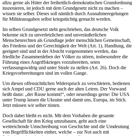
allzu gerne als Hüter der freiheitlich-demokratischen Grundordnung
inszenieren, ist jedoch mit dem Grundgesetz nicht zu machen –
wissen sie selber. Dieses soll nämlich durch Ausnahmeregelungen
für Militärausgaben selbst kriegstüchtig gemacht werden.
Im selben Grundgesetzt steht geschrieben, das deutsche Volk
bekenne sich zu unverletzlichen und unveräußerlichen
Menschenrechten als Grundlage jeder menschlichen Gemeinschaft,
des Friedens und der Gerechtigkeit der Welt (Art. 1), Handlung, die
geeignet sind und in der Absicht vorgenommen werden, das
friedliche Zusammenleben der Völker zu stören, insbesondere die
Führung eines Angriffskrieges vorzubereiten, seien
verfassungswidrig und unter Strafe zu stellen (Art. 26). Doch die
Kriegsvorbereitungen sind im vollen Gange.
Um diesen offensichtlichen Widerspruch zu verschleiern, bedienen
sich Ampel und CDU gerne auch der alten Leiern. Der Vorwand
heißt dann: „der Russe kommt!“, oder neuerdings gerne: Die USA
unter Trump lassen die Ukraine und damit uns, Europa, im Stich.
Jetzt müssen wir selber rüsten.
Doch dabei bleibt es nicht. Mit dem Vorhaben die gesamte
Gesellschaft für den Krieg umzubauen, geht auch eine
weitreichende Umschreibung von Geschichte und die Umdeutung
von Begrifflichkeiten einher, welche – zur Not auch mit