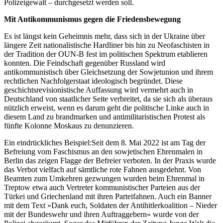
Polizeigewalt – durchgesetzt werden soll.
Mit Antikommunismus gegen die Friedensbewegung
Es ist längst kein Geheimnis mehr, dass sich in der Ukraine über
längere Zeit nationalistische Hardliner bis hin zu Neofaschisten in
der Tradition der OUN-B fest im politischen Spektrum etablieren
konnten. Die Feindschaft gegenüber Russland wird
antikommunistisch über Gleichsetzung der Sowjetunion und ihrem
rechtlichen Nachfolgerstaat ideologisch begründet. Diese
geschichtsrevisionistische Auffassung wird vermehrt auch in
Deutschland von staatlicher Seite verbreitet, da sie sich als überaus
nützlich erweist, wenn es darum geht die politische Linke auch in
diesem Land zu brandmarken und antimilitaristischen Protest als
fünfte Kolonne Moskaus zu denunzieren.
Ein eindrückliches Beispiel:Seit dem 8. Mai 2022 ist am Tag der
Befreiung vom Faschismus an den sowjetischen Ehrenmalen in
Berlin das zeigen Flagge der Befreier verboten. In der Praxis wurde
das Verbot vielfach auf sämtliche rote Fahnen ausgedehnt. Von
Beamten zum Umkehren gezwungen wurden beim Ehrenmal in
Treptow etwa auch Vertreter kommunistischer Parteien aus der
Türkei und Griechenland mit ihren Parteifahnen. Auch ein Banner
mit dem Text »Dank euch, Soldaten der Antihitlerkoalition – Nieder
mit der Bundeswehr und ihren Auftraggebern« wurde von der