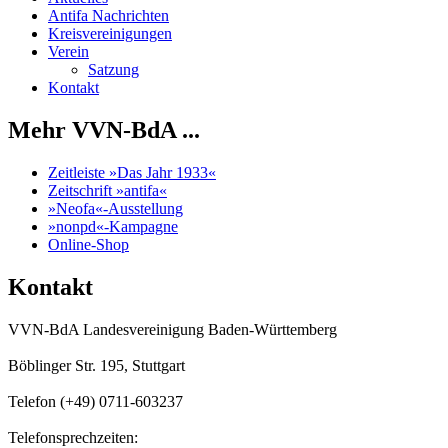
Antifa Nachrichten
Kreisvereinigungen
Verein
Satzung
Kontakt
Mehr VVN-BdA ...
Zeitleiste »Das Jahr 1933«
Zeitschrift »antifa«
»Neofa«-Ausstellung
»nonpd«-Kampagne
Online-Shop
Kontakt
VVN-BdA Landesvereinigung Baden-Württemberg
Böblinger Str. 195, Stuttgart
Telefon (+49) 0711-603237
Telefonsprechzeiten: