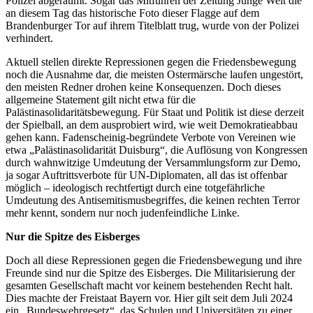
Polizei abgeräumt. Sogar das Mitführen der Zeitung Junge Welt die
an diesem Tag das historische Foto dieser Flagge auf dem
Brandenburger Tor auf ihrem Titelblatt trug, wurde von der Polizei
verhindert.
Aktuell stellen direkte Repressionen gegen die Friedensbewegung
noch die Ausnahme dar, die meisten Ostermärsche laufen ungestört,
den meisten Redner drohen keine Konsequenzen. Doch dieses
allgemeine Statement gilt nicht etwa für die
Palästinasolidaritätsbewegung. Für Staat und Politik ist diese derzeit
der Spielball, an dem ausprobiert wird, wie weit Demokratieabbau
gehen kann. Fadenscheinig-begründete Verbote von Vereinen wie
etwa „Palästinasolidarität Duisburg“, die Auflösung von Kongressen
durch wahnwitzige Umdeutung der Versammlungsform zur Demo,
ja sogar Auftrittsverbote für UN-Diplomaten, all das ist offenbar
möglich – ideologisch rechtfertigt durch eine totgefährliche
Umdeutung des Antisemitismusbegriffes, die keinen rechten Terror
mehr kennt, sondern nur noch judenfeindliche Linke.
Nur die Spitze des Eisberges
Doch all diese Repressionen gegen die Friedensbewegung und ihre
Freunde sind nur die Spitze des Eisberges. Die Militarisierung der
gesamten Gesellschaft macht vor keinem bestehenden Recht halt.
Dies machte der Freistaat Bayern vor. Hier gilt seit dem Juli 2024
ein „Bundeswehrgesetz“, das Schulen und Universitäten zu einer