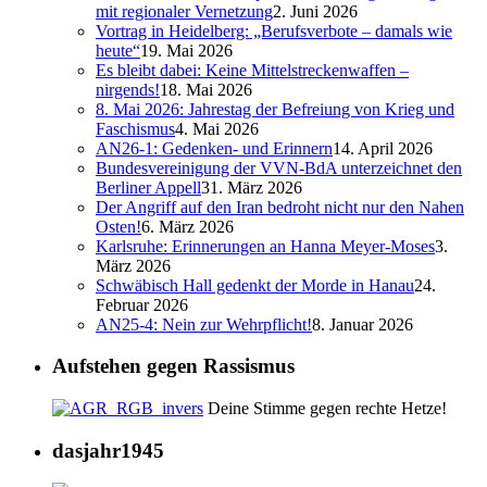
mit regionaler Vernetzung
2. Juni 2026
Vortrag in Heidelberg: „Berufsverbote – damals wie
heute“
19. Mai 2026
Es bleibt dabei: Keine Mittelstreckenwaffen –
nirgends!
18. Mai 2026
8. Mai 2026: Jahrestag der Befreiung von Krieg und
Faschismus
4. Mai 2026
AN26-1: Gedenken- und Erinnern
14. April 2026
Bundesvereinigung der VVN-BdA unterzeichnet den
Berliner Appell
31. März 2026
Der Angriff auf den Iran bedroht nicht nur den Nahen
Osten!
6. März 2026
Karlsruhe: Erinnerungen an Hanna Meyer-Moses
3.
März 2026
Schwäbisch Hall gedenkt der Morde in Hanau
24.
Februar 2026
AN25-4: Nein zur Wehrpflicht!
8. Januar 2026
Aufstehen gegen Rassismus
Deine Stimme gegen rechte Hetze!
dasjahr1945