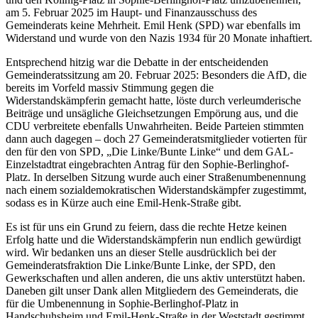
am 5. Februar 2025 im Haupt- und Finanzausschuss des
Gemeinderats keine Mehrheit. Emil Henk (SPD) war ebenfalls im
Widerstand und wurde von den Nazis 1934 für 20 Monate inhaftiert.
Entsprechend hitzig war die Debatte in der entscheidenden
Gemeinderatssitzung am 20. Februar 2025: Besonders die AfD, die
bereits im Vorfeld massiv Stimmung gegen die
Widerstandskämpferin gemacht hatte, löste durch verleumderische
Beiträge und unsägliche Gleichsetzungen Empörung aus, und die
CDU verbreitete ebenfalls Unwahrheiten. Beide Parteien stimmten
dann auch dagegen – doch 27 Gemeinderatsmitglieder votierten für
den für den von SPD, „Die Linke/Bunte Linke“ und dem GAL-
Einzelstadtrat eingebrachten Antrag für den Sophie-Berlinghof-
Platz. In derselben Sitzung wurde auch einer Straßenumbenennung
nach einem sozialdemokratischen Widerstandskämpfer zugestimmt,
sodass es in Kürze auch eine Emil-Henk-Straße gibt.
Es ist für uns ein Grund zu feiern, dass die rechte Hetze keinen
Erfolg hatte und die Widerstandskämpferin nun endlich gewürdigt
wird. Wir bedanken uns an dieser Stelle ausdrücklich bei der
Gemeinderatsfraktion Die Linke/Bunte Linke, der SPD, den
Gewerkschaften und allen anderen, die uns aktiv unterstützt haben.
Daneben gilt unser Dank allen Mitgliedern des Gemeinderats, die
für die Umbenennung in Sophie-Berlinghof-Platz in
Handschuhsheim und Emil-Henk-Straße in der Weststadt gestimmt