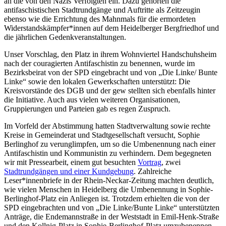
an die von den Nazis Verfolgten ein. Dazu gehörten die
antifaschistischen Stadtrundgänge und Auftritte als Zeitzeugin
ebenso wie die Errichtung des Mahnmals für die ermordeten
Widerstandskämpfer*innen auf dem Heidelberger Bergfriedhof und
die jährlichen Gedenkveranstaltungen.
Unser Vorschlag, den Platz in ihrem Wohnviertel Handschuhsheim
nach der couragierten Antifaschistin zu benennen, wurde im
Bezirksbeirat von der SPD eingebracht und von „Die Linke/ Bunte
Linke“ sowie den lokalen Gewerkschaften unterstützt: Die
Kreisvorstände des DGB und der gew stellten sich ebenfalls hinter
die Initiative. Auch aus vielen weiteren Organisationen,
Gruppierungen und Parteien gab es regen Zuspruch.
Im Vorfeld der Abstimmung hatten Stadtverwaltung sowie rechte
Kreise in Gemeinderat und Stadtgesellschaft versucht, Sophie
Berlinghof zu verunglimpfen, um so die Umbenennung nach einer
Antifaschistin und Kommunistin zu verhindern. Dem begegneten
wir mit Pressearbeit, einem gut besuchten
Vortrag
, zwei
Stadtrundgängen und einer Kundgebung
. Zahlreiche
Leser*innenbriefe in der Rhein-Neckar-Zeitung machten deutlich,
wie vielen Menschen in Heidelberg die Umbenennung in Sophie-
Berlinghof-Platz ein Anliegen ist. Trotzdem erhielten die von der
SPD eingebrachten und von „Die Linke/Bunte Linke“ unterstützten
Anträge, die Endemannstraße in der Weststadt in Emil-Henk-Straße
und den Kollnig-Platz in Sophie-Berlinghof-Platz umzubenennen,