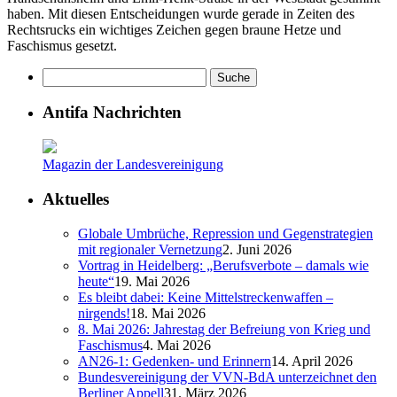
haben. Mit diesen Entscheidungen wurde gerade in Zeiten des
Rechtsrucks ein wichtiges Zeichen gegen braune Hetze und
Faschismus gesetzt.
Antifa Nachrichten
Magazin der Landesvereinigung
Aktuelles
Globale Umbrüche, Repression und Gegenstrategien
mit regionaler Vernetzung
2. Juni 2026
Vortrag in Heidelberg: „Berufsverbote – damals wie
heute“
19. Mai 2026
Es bleibt dabei: Keine Mittelstreckenwaffen –
nirgends!
18. Mai 2026
8. Mai 2026: Jahrestag der Befreiung von Krieg und
Faschismus
4. Mai 2026
AN26-1: Gedenken- und Erinnern
14. April 2026
Bundesvereinigung der VVN-BdA unterzeichnet den
Berliner Appell
31. März 2026