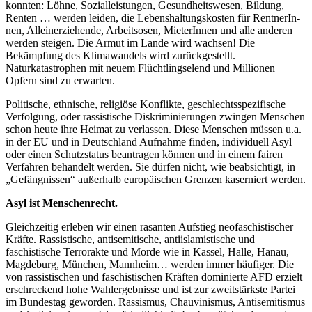
konnten: Löhne, Sozialleistungen, Gesund­heits­wesen, Bildung,
Renten … werden leiden, die Lebenshaltungskosten für RentnerIn­
nen, Alleinerziehende, Arbeitsosen, MieterInnen und alle anderen
werden steigen. Die Armut im Lande wird wachsen! Die
Bekämpfung des Klimawandels wird zurückgestellt.
Naturkatastrophen mit neuem Flüchtlingselend und Millionen
Opfern sind zu erwarten.
Politische, ethnische, religiöse Konflikte, geschlechtsspezifische
Verfolgung, oder rassistische Diskriminierungen zwingen Menschen
schon heute ihre Heimat zu verlassen. Diese Menschen müssen u.a.
in der EU und in Deutschland Aufnahme finden, individuell Asyl
oder einen Schutzstatus beantragen können und in einem fairen
Verfahren behandelt werden. Sie dürfen nicht, wie beabsichtigt, in
„Gefängnissen“ außerhalb europäischen Grenzen kaserniert werden.
Asyl ist Menschenrecht.
Gleichzeitig erleben wir einen rasanten Aufstieg neofaschistischer
Kräfte. Rassis­tische, antisemitische, antiislamistische und
faschistische Terrorakte und Morde wie in Kassel, Halle, Hanau,
Magdeburg, München, Mannheim… werden immer häufiger. Die
von rassistischen und faschistischen Kräften dominierte AFD erzielt
erschreckend hohe Wahlergebnisse und ist zur zweitstärkste Partei
im Bundestag geworden. Rassismus, Chauvinismus, Antisemitismus