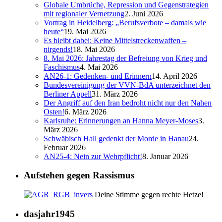
Globale Umbrüche, Repression und Gegenstrategien
mit regionaler Vernetzung
2. Juni 2026
Vortrag in Heidelberg: „Berufsverbote – damals wie
heute“
19. Mai 2026
Es bleibt dabei: Keine Mittelstreckenwaffen –
nirgends!
18. Mai 2026
8. Mai 2026: Jahrestag der Befreiung von Krieg und
Faschismus
4. Mai 2026
AN26-1: Gedenken- und Erinnern
14. April 2026
Bundesvereinigung der VVN-BdA unterzeichnet den
Berliner Appell
31. März 2026
Der Angriff auf den Iran bedroht nicht nur den Nahen
Osten!
6. März 2026
Karlsruhe: Erinnerungen an Hanna Meyer-Moses
3.
März 2026
Schwäbisch Hall gedenkt der Morde in Hanau
24.
Februar 2026
AN25-4: Nein zur Wehrpflicht!
8. Januar 2026
Aufstehen gegen Rassismus
Deine Stimme gegen rechte Hetze!
dasjahr1945