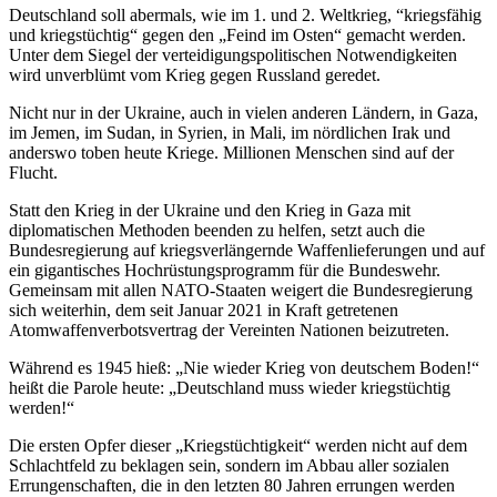
Deutschland soll abermals, wie im 1. und 2. Weltkrieg, “kriegsfähig
und kriegstüchtig“ gegen den „Feind im Osten“ gemacht werden.
Unter dem Siegel der verteidigungspolitischen Notwendigkeiten
wird unverblümt vom Krieg gegen Russland geredet.
Nicht nur in der Ukraine, auch in vielen anderen Ländern, in Gaza,
im Jemen, im Sudan, in Syrien, in Mali, im nördlichen Irak und
anderswo toben heute Kriege. Millionen Menschen sind auf der
Flucht.
Statt den Krieg in der Ukraine und den Krieg in Gaza mit
diplomatischen Methoden beenden zu helfen, setzt auch die
Bundesregierung auf kriegsverlängernde Waffenlieferungen und auf
ein gigantisches Hochrüstungsprogramm für die Bundeswehr.
Gemeinsam mit allen NATO-Staaten weigert die Bundesregierung
sich weiterhin, dem seit Januar 2021 in Kraft getretenen
Atomwaffenverbotsvertrag der Vereinten Nationen beizutreten.
Während es 1945 hieß: „Nie wieder Krieg von deutschem Boden!“
heißt die Parole heute: „Deutschland muss wieder kriegstüchtig
werden!“
Die ersten Opfer dieser „Kriegstüchtigkeit“ werden nicht auf dem
Schlachtfeld zu beklagen sein, sondern im Abbau aller sozialen
Errungenschaften, die in den letz­ten 80 Jahren errungen werden