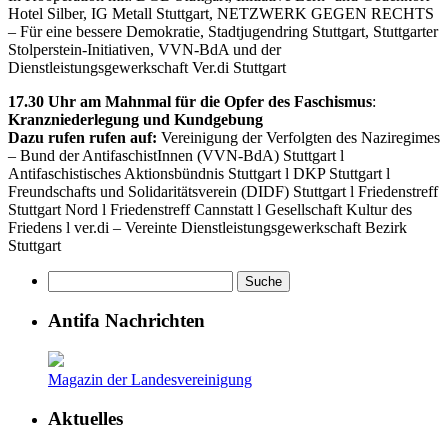
Hotel Silber, IG Metall Stuttgart, NETZWERK GEGEN RECHTS
– Für eine bessere Demokratie, Stadtjugendring Stuttgart, Stuttgarter
Stolperstein-Initiativen, VVN-BdA und der
Dienstleistungsgewerkschaft Ver.di Stuttgart
17.30 Uhr am Mahnmal für die Opfer des Faschismus
:
Kranzniederlegung und Kundgebung
Dazu rufen rufen auf:
Vereinigung der Verfolgten des Naziregimes
– Bund der AntifaschistInnen (VVN-BdA) Stuttgart l
Antifaschistisches Aktionsbündnis Stuttgart l DKP Stuttgart l
Freundschafts und Solidaritätsverein (DIDF) Stuttgart l Friedenstreff
Stuttgart Nord l Friedenstreff Cannstatt l Gesellschaft Kultur des
Friedens l ver.di – Vereinte Dienstleistungsgewerkschaft Bezirk
Stuttgart
Antifa Nachrichten
Magazin der Landesvereinigung
Aktuelles