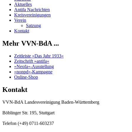
Aktuelles
Antifa Nachrichten
Kreisvereinigungen
Verein
Satzung
Kontakt
Mehr VVN-BdA ...
Zeitleiste »Das Jahr 1933«
Zeitschrift »antifa«
»Neofa«-Ausstellung
»nonpd«-Kampagne
Online-Shop
Kontakt
VVN-BdA Landesvereinigung Baden-Württemberg
Böblinger Str. 195, Stuttgart
Telefon (+49) 0711-603237