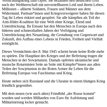
Vernichtungskrieg zum Opfer. Sie bezahlten den deutschen Griff
nach der Weltherrschaft mit unvorstellbarem Leid und ihrem Leben.
Millionen – alliierte Soldaten, Frauen und Männer aus dem
Widerstand, Partisan*innen und Kriegsverweigerer haben für diesen
Tag ihr Leben riskiert und geopfert. Sie alle kämpften als Teil der
Anti-Hitler-Koalition für eine Welt ohne Kriege, Elend und
Unterdrückung. Ihr Einsatz hat den Menschen in Europa nach den
bitteren und schmerzhaften Jahren der Verfolgung und
Unterdrückung den Neuanfang, die Gestaltung von Gegenwart und
Zukunft, den Aufbau eines Lebens in Frieden, Freiheit und Vielfalt
ermöglicht.
Dieses Vermächtnis des 8. Mai 1945 scheint heute keine Rolle mehr
zu spielen. Die Hauptlast des Krieges und der Befreiung trugen die
Menschen in der Sowjetunion. Damals opferten ukrainische und
russische Rotarmisten Seite an Seite mit Kämpfer*innen aus allen
Teilen der Sowjetunion in der Roten Armee ihr Leben für die
Befreiung Europas von Faschismus und Krieg.
Heute stehen sich Russland und die Ukraine in einem blutigen Krieg
feindlich gegenüber.
Mit dem neuen (wie auch alten) Feindbild „der Russe kommt“
wurden und werden Milliarden von Euro für Aufrüstung und
Militarisierung locker gemacht.