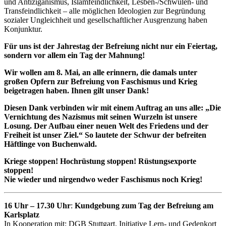
und Antiziganismus, Islamfeindlichkeit, Lesben-/Schwulen- und
Transfeindlichkeit – alle möglichen Ideo­logien zur Begründung
sozialer Ungleichheit und gesellschaftlicher Ausgrenzung haben
Konjunktur.
Für uns ist der Jahrestag der Befreiung nicht nur ein Feiertag,
sondern vor allem ein Tag der Mahnung!
Wir wollen am 8. Mai, an alle erinnern, die damals unter
großen Opfern zur Befreiung von Faschismus und Krieg
beigetragen haben. Ihnen gilt unser Dank!
Diesen Dank verbinden wir mit einem Auftrag an uns alle:
„Die
Vernichtung des Nazismus mit seinen Wurzeln ist unsere
Losung. Der Aufbau einer neuen Welt des Friedens und der
Freiheit ist unser Ziel.“ So lautete der Schwur der befreiten
Häftlinge von Buchenwald.
Kriege stoppen! Hochrüstung stoppen! Rüstungsexporte
stoppen!
Nie wieder und nirgendwo weder Faschismus noch Krieg!
16 Uhr – 17.30 Uhr
:
Kundgebung zum Tag der Befreiung am
Karlsplatz
In Kooperation mit: DGB Stuttgart, Initiative Lern- und Gedenkort