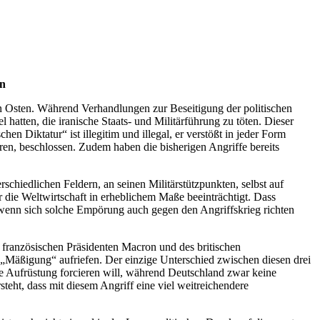
an
ahen Osten. Während Verhandlungen zur Beseitigung der politischen
 hatten, die iranische Staats- und Militärführung zu töten. Dieser
 Diktatur“ ist illegitim und illegal, er verstößt in jeder Form
ren, beschlossen. Zudem haben die bisherigen Angriffe bereits
schiedlichen Feldern, an seinen Militärstützpunkten, selbst auf
die Weltwirtschaft in erheblichem Maße beeinträchtigt. Dass
wenn sich solche Empörung auch gegen den Angriffskrieg richten
 französischen Präsidenten Macron und des britischen
 „Mäßigung“ aufriefen. Der einzige Unterschied zwischen diesen drei
are Aufrüstung forcieren will, während Deutschland zwar keine
eht, dass mit diesem Angriff eine viel weitreichendere