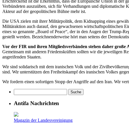
Erschreckend ist die Erkenntnis, dass die Europäische Union in der geg
Verbündeten auszuüben, sich für Verhandlungen und diplomatische Kon
Akteur auf der geopolitischen Bühne mehr ist.
Die USA zielen mit ihrer Militärpolitik, dem Kidnapping eines gewäh
Militäraktion auch darauf, den gewachsenen wirtschaftspolitischen 
eines so genannte „Board of Peace“, der in den Augen der Trump-Regie
gestellt werden. Bezeichnenderweise hört man seitens der Demokrati
Vor der FIR und ihren Mitgliedsverbänden stehen daher große
Gemeinsam mit anderen Friedenskräften sollten wir die jeweiligen R
angreifenden Staaten.
Wir sind solidarisch mit dem iranischen Volk und der Zivilbevölkeru
sind. Wir unterstützen den Freiheitskampf des iranischen Volkes geg
Wir fordern einen sofortigen Stopp der Angriffe auf den Iran. Wir ve
Antifa Nachrichten
Magazin der Landesvereinigung