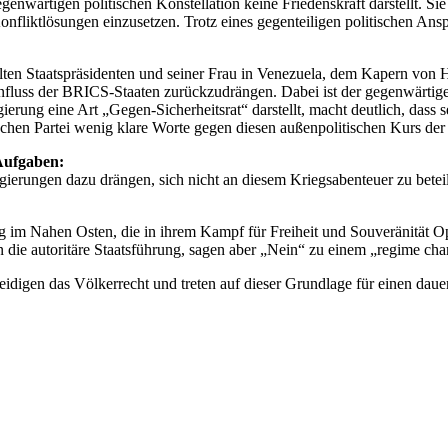
enwärtigen politischen Konstellation keine Friedenskraft darstellt. Sie
fliktlösungen einzusetzen. Trotz eines gegenteiligen politischen Ans
lten Staatspräsidenten und seiner Frau in Venezuela, dem Kapern von H
Einfluss der BRICS-Staaten zurückzudrängen. Dabei ist der gegenwärt
rung eine Art „Gegen-Sicherheitsrat“ darstellt, macht deutlich, dass s
schen Partei wenig klare Worte gegen diesen außenpolitischen Kurs de
 Aufgaben:
egierungen dazu drängen, sich nicht an diesem Kriegsabenteuer zu bete
ng im Nahen Osten, die in ihrem Kampf für Freiheit und Souveränität O
en die autoritäre Staatsführung, sagen aber „Nein“ zu einem „regime c
rteidigen das Völkerrecht und treten auf dieser Grundlage für einen da