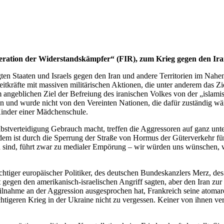
eration der Widerstandskämpfer“ (FIR), zum Krieg gegen den Ir
inigten Staaten und Israels gegen den Iran und andere Territorien im N
tkräfte mit massiven militärischen Aktionen, die unter anderem das Ziel
blichen Ziel der Befreiung des iranischen Volkes von der „islamischen
ran und wurde nicht von den Vereinten Nationen, die dafür zuständig wä
Kinder einer Mädchenschule.
lbstverteidigung Gebrauch macht, treffen die Aggressoren auf ganz unter
m ist durch die Sperrung der Straße von Hormus der Güterverkehr für 
n sind, führt zwar zu medialer Empörung – wir würden uns wünschen, 
tiger europäischer Politiker, des deutschen Bundeskanzlers Merz, des
gegen den amerikanisch-israelischen Angriff sagten, aber den Iran zur
e Teilnahme an der Aggression ausgesprochen hat, Frankreich seine atom
igeren Krieg in der Ukraine nicht zu vergessen. Keiner von ihnen verst