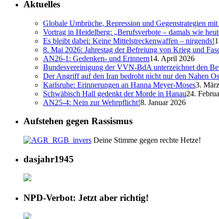
Aktuelles
Globale Umbrüche, Repression und Gegenstrategien mit 
Vortrag in Heidelberg: „Berufsverbote – damals wie heut
Es bleibt dabei: Keine Mittelstreckenwaffen – nirgends!
1
8. Mai 2026: Jahrestag der Befreiung von Krieg und Fa
AN26-1: Gedenken- und Erinnern
14. April 2026
Bundesvereinigung der VVN-BdA unterzeichnet den Ber
Der Angriff auf den Iran bedroht nicht nur den Nahen Os
Karlsruhe: Erinnerungen an Hanna Meyer-Moses
3. Mär
Schwäbisch Hall gedenkt der Morde in Hanau
24. Febru
AN25-4: Nein zur Wehrpflicht!
8. Januar 2026
Aufstehen gegen Rassismus
Deine Stimme gegen rechte Hetze!
dasjahr1945
NPD-Verbot: Jetzt aber richtig!