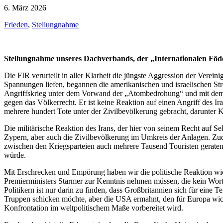
6. März 2026
Frieden
,
Stellungnahme
Stellungnahme unseres Dachverbands, der „Internationalen Föd
Die FIR verurteilt in aller Klarheit die jüngste Aggression der Vere
Spannungen liefen, begannen die amerikanischen und israelischen Strei
Angriffskrieg unter dem Vorwand der „Atombedrohung“ und mit dem ange
gegen das Völkerrecht. Er ist keine Reaktion auf einen Angriff des I
mehrere hundert Tote unter der Zivilbevölkerung gebracht, darunter 
Die militärische Reaktion des Irans, der hier von seinem Recht auf Se
Zypern, aber auch die Zivilbevölkerung im Umkreis der Anlagen. Zude
zwischen den Kriegsparteien auch mehrere Tausend Touristen gerate
würde.
Mit Erschrecken und Empörung haben wir die politische Reaktion wich
Premierministers Starmer zur Kenntnis nehmen müssen, die kein Wort 
Politikern ist nur darin zu finden, dass Großbritannien sich für ein
Truppen schicken möchte, aber die USA ermahnt, den für Europa wicht
Konfrontation im weltpolitischem Maße vorbereitet wird.