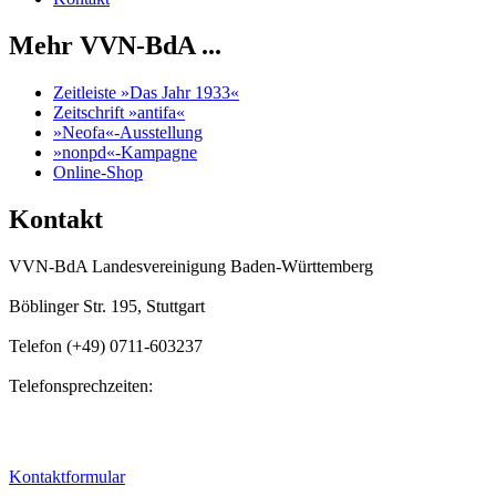
Mehr VVN-BdA ...
Zeitleiste »Das Jahr 1933«
Zeitschrift »antifa«
»Neofa«-Ausstellung
»nonpd«-Kampagne
Online-Shop
Kontakt
VVN-BdA Landesvereinigung Baden-Württemberg
Böblinger Str. 195, Stuttgart
Telefon (+49) 0711-603237
Telefonsprechzeiten:
Mo, Di, Do, Fr
11.00 Uhr - 13.00 Uhr
Mo, Di, Do
14.00 Uhr - 16:00 Uhr
Kontaktformular