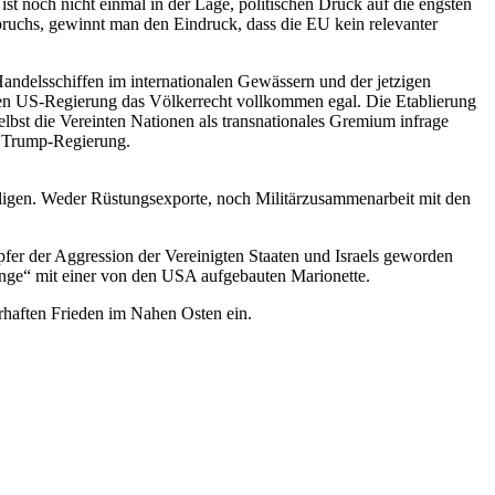
 ist noch nicht einmal in der Lage, politischen Druck auf die engsten
pruchs, gewinnt man den Eindruck, dass die EU kein relevanter
andelsschiffen im internationalen Gewässern und der jetzigen
igen US-Regierung das Völkerrecht vollkommen egal. Die Etablierung
elbst die Vereinten Nationen als transnationales Gremium infrage
r Trump-Regierung.
iligen. Weder Rüstungsexporte, noch Militärzusammenarbeit mit den
pfer der Aggression der Vereinigten Staaten und Israels geworden
hange“ mit einer von den USA aufgebauten Marionette.
uerhaften Frieden im Nahen Osten ein.