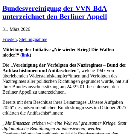
Bundesvereinigung der VVN-BdA
unterzeichnet den Berliner Appell
31. März 2026
Frieden
,
Stellungnahme
Mitteilung der Initiative „Nie wieder Krieg! Die Waffen
nieder!“ (
link
)
Die
„Vereinigung der Verfolgten des Naziregimes – Bund der
Antifaschistinnen und Antifaschisten“
, welche 1947 von
überlebenden Widerstandskämpfer*innen und Verfolgten des
Naziregimes aller politischen Richtungen gegründet wurde, hat auf
ihrer Bundesausschusssitzung am 24./25.01. beschlossen, den
Berliner Appell zu unterzeichnen.
Bereits mit dem Beschluss ihres Leitantrages „Unsere Aufgaben
2026“ des außerordentlichen Bundeskongresses im Oktober 2025
erklärten die Antifaschist*innen:
„Mit Entsetzen erleben wir eine Welt voll grausamer Kriege. Statt
diplomatische Bemühungen zu intensivieren, werden
Großmachtfantasien beflügelt, nutzt die Bundesregierung den