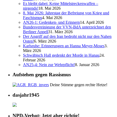
Es bleibt dabei: Keine Mittelstreckenwaffen –
nirgends!
18. Mai 2026
8. Mai 2026: Jahrestag der Befreiung von Krieg und
Faschismus
4. Mai 2026
AN26-1: Gedenken- und Erinnern
14. April 2026
Bundesvereinigung der VVN-BdA unterzeichnet den
Berliner Appell
31. März 2026
Der Angriff auf den Iran bedroht nicht nur den Nahen
Osten!
6. März 2026
Karlsruhe: Erinnerungen an Hanna Meyer-Moses
3.
März 2026
Schwäbisch Hall gedenkt der Morde in Hanau
24.
Februar 2026
AN25-4: Nein zur Wehrpflicht!
8. Januar 2026
Aufstehen gegen Rassismus
Deine Stimme gegen rechte Hetze!
dasjahr1945
NPD-Verbot: Jetzt aber richtig!