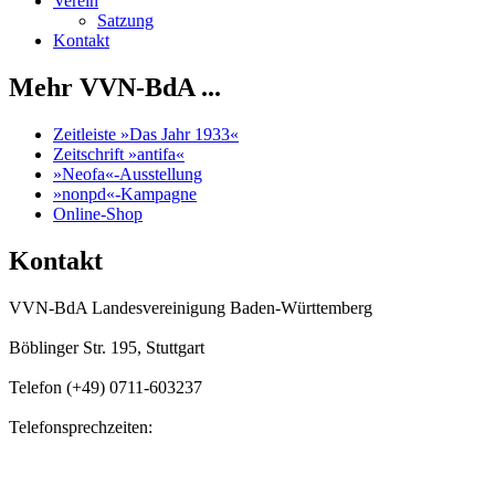
Verein
Satzung
Kontakt
Mehr VVN-BdA ...
Zeitleiste »Das Jahr 1933«
Zeitschrift »antifa«
»Neofa«-Ausstellung
»nonpd«-Kampagne
Online-Shop
Kontakt
VVN-BdA Landesvereinigung Baden-Württemberg
Böblinger Str. 195, Stuttgart
Telefon (+49) 0711-603237
Telefonsprechzeiten:
Mo, Di, Do, Fr
11.00 Uhr - 13.00 Uhr
Mo, Di, Do
14.00 Uhr - 16:00 Uhr