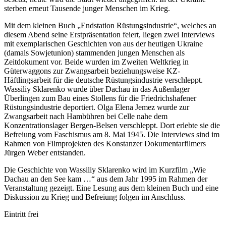
sterben erneut Tausende junger Menschen im Krieg.
Mit dem kleinen Buch „Endstation Rüstungsindustrie“, welches an
diesem Abend seine Erstpräsentation feiert, liegen zwei Interviews
mit exemplarischen Geschichten von aus der heutigen Ukraine
(damals Sowjetunion) stammenden jungen Menschen als
Zeitdokument vor. Beide wurden im Zweiten Weltkrieg in
Güterwaggons zur Zwangsarbeit beziehungsweise KZ-
Häftlingsarbeit für die deutsche Rüstungsindustrie verschleppt.
Wassiliy Sklarenko wurde über Dachau in das Außenlager
Überlingen zum Bau eines Stollens für die Friedrichshafener
Rüstungsindustrie deportiert. Olga Elena Jemez wurde zur
Zwangsarbeit nach Hambühren bei Celle nahe dem
Konzentrationslager Bergen-Belsen verschleppt. Dort erlebte sie die
Befreiung vom Faschismus am 8. Mai 1945. Die Interviews sind im
Rahmen von Filmprojekten des Konstanzer Dokumentarfilmers
Jürgen Weber entstanden.
Die Geschichte von Wassiliy Sklarenko wird im Kurzfilm „Wie
Dachau an den See kam …“ aus dem Jahr 1995 im Rahmen der
Veranstaltung gezeigt. Eine Lesung aus dem kleinen Buch und eine
Diskussion zu Krieg und Befreiung folgen im Anschluss.
Eintritt frei