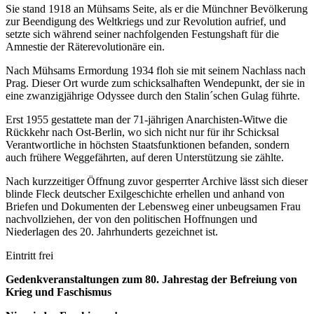
Sie stand 1918 an Mühsams Seite, als er die Münchner Bevölkerung
zur Beendigung des Weltkriegs und zur Revolution aufrief, und
setzte sich während seiner nachfolgenden Festungshaft für die
Amnestie der Räterevolutionäre ein.
Nach Mühsams Ermordung 1934 floh sie mit seinem Nachlass nach
Prag. Dieser Ort wurde zum schicksalhaften Wendepunkt, der sie in
eine zwanzigjährige Odyssee durch den Stalin´schen Gulag führte.
Erst 1955 gestattete man der 71-jährigen Anarchisten-Witwe die
Rückkehr nach Ost-Berlin, wo sich nicht nur für ihr Schicksal
Verantwortliche in höchsten Staatsfunktionen befanden, sondern
auch frühere Weggefährten, auf deren Unterstützung sie zählte.
Nach kurzzeitiger Öffnung zuvor gesperrter Archive lässt sich dieser
blinde Fleck deutscher Exilgeschichte erhellen und anhand von
Briefen und Dokumenten der Lebensweg einer unbeugsamen Frau
nachvollziehen, der von den politischen Hoffnungen und
Niederlagen des 20. Jahrhunderts gezeichnet ist.
Eintritt frei
Gedenkveranstaltungen zum 80. Jahrestag der Befreiung von
Krieg und Faschismus