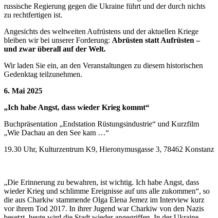
russische Regierung gegen die Ukraine führt und der durch nichts
zu rechtfertigen ist.
Angesichts des weltweiten Aufrüstens und der aktuellen Kriege
bleiben wir bei unserer Forderung:
Abrüsten statt Aufrüsten –
und zwar überall auf der Welt.
Wir laden Sie ein, an den Veranstaltungen zu diesem historischen
Gedenktag teilzunehmen.
6. Mai 2025
„Ich habe Angst, dass wieder Krieg kommt“
Buchpräsentation „Endstation Rüstungsindustrie“ und Kurzfilm
„Wie Dachau an den See kam …“
19.30 Uhr, Kulturzentrum K9, Hieronymusgasse 3, 78462 Konstanz
„Die Erinnerung zu bewahren, ist wichtig. Ich habe Angst, dass
wieder Krieg und schlimme Ereignisse auf uns alle zukommen“, so
die aus Charkiw stammende Olga Elena Jemez im Interview kurz
vor ihrem Tod 2017. In ihrer Jugend war Charkiw von den Nazis
besetzt, heute wird die Stadt wieder angegriffen. In der Ukraine