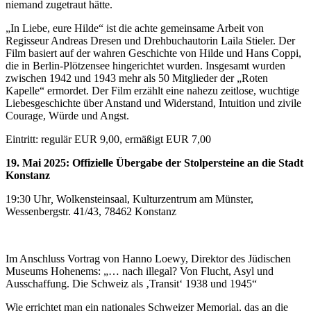
niemand zugetraut hätte.
„In Liebe, eure Hilde“ ist die achte gemeinsame Arbeit von
Regisseur Andreas Dresen und Drehbuchautorin Laila Stieler. Der
Film basiert auf der wahren Geschichte von Hilde und Hans Coppi,
die in Berlin-Plötzensee hingerichtet wurden. Insgesamt wurden
zwischen 1942 und 1943 mehr als 50 Mitglieder der „Roten
Kapelle“ ermordet. Der Film erzählt eine nahezu zeitlose, wuchtige
Liebesgeschichte über Anstand und Widerstand, Intuition und zivile
Courage, Würde und Angst.
Eintritt: regulär EUR 9,00, ermäßigt EUR 7,00
19. Mai 2025: Offizielle Übergabe der Stolpersteine an die Stadt
Konstanz
19:30 Uhr
,
Wolkensteinsaal, Kulturzentrum am Münster,
Wessenbergstr. 41/43, 78462 Konstanz
Im Anschluss Vortrag von Hanno Loewy, Direktor des Jüdischen
Museums Hohenems: „… nach illegal? Von Flucht, Asyl und
Ausschaffung. Die Schweiz als ‚Transit‘ 1938 und 1945“
Wie errichtet man ein nationales Schweizer Memorial, das an die