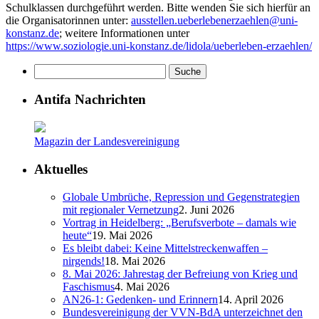
Schulklassen durchgeführt werden. Bitte wenden Sie sich hierfür an
die Organisatorinnen unter:
ausstellen.ueberlebenerzaehlen@uni-
konstanz.de
; weitere Informationen unter
https://www.soziologie.uni-konstanz.de/lidola/ueberleben-erzaehlen/
Antifa Nachrichten
Magazin der Landesvereinigung
Aktuelles
Globale Umbrüche, Repression und Gegenstrategien
mit regionaler Vernetzung
2. Juni 2026
Vortrag in Heidelberg: „Berufsverbote – damals wie
heute“
19. Mai 2026
Es bleibt dabei: Keine Mittelstreckenwaffen –
nirgends!
18. Mai 2026
8. Mai 2026: Jahrestag der Befreiung von Krieg und
Faschismus
4. Mai 2026
AN26-1: Gedenken- und Erinnern
14. April 2026
Bundesvereinigung der VVN-BdA unterzeichnet den