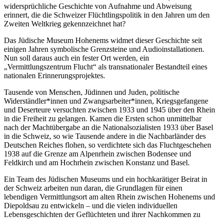
widersprüchliche Geschichte von Aufnahme und Abweisung
erinnert, die die Schweizer Flüchtlingspolitik in den Jahren um den
Zweiten Weltkrieg gekennzeichnet hat?
Das Jüdische Museum Hohenems widmet dieser Geschichte seit
einigen Jahren symbolische Grenzsteine und Audioinstallationen.
Nun soll daraus auch ein fester Ort werden, ein
„Vermittlungszentrum Flucht“ als transnationaler Bestandteil eines
nationalen Erinnerungsprojektes.
Tausende von Menschen, Jüdinnen und Juden, politische
Widerständler*innen und Zwangsarbeiter*innen, Kriegsgefangene
und Deserteure versuchten zwischen 1933 und 1945 über den Rhein
in die Freiheit zu gelangen. Kamen die Ersten schon unmittelbar
nach der Machtübergabe an die Nationalsozialisten 1933 über Basel
in die Schweiz, so wie Tausende andere in die Nachbarländer des
Deutschen Reiches flohen, so verdichtete sich das Fluchtgeschehen
1938 auf die Grenze am Alpenrhein zwischen Bodensee und
Feldkirch und am Hochrhein zwischen Konstanz und Basel.
Ein Team des Jüdischen Museums und ein hochkarätiger Beirat in
der Schweiz arbeiten nun daran, die Grundlagen für einen
lebendigen Vermittlungsort am alten Rhein zwischen Hohenems und
Diepoldsau zu entwickeln – und die vielen individuellen
Lebensgeschichten der Geflüchteten und ihrer Nachkommen zu