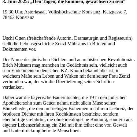
3. Juni 2025: „Den Tagen, die kommen, gewachsen zu sein“
19.30 Uhr, Astoriasaal, Volkshochschule Konstanz, Katzgasse 7,
78462 Konstanz
Uschi Otten (freischaffende Autorin, Dramaturgin und Regisseurin)
stellt die Lebensgeschichte Zenzl Mühsams in Briefen und
Dokumenten vor.
Der Name des jüdischen Dichters und anarchistischen Revolutionärs
Erich Mühsam mag manchen im Gedächtnis sein, vielleicht auch
sein Ende in einem deutschen KZ. Kaum bekannt aber ist, in
welchem Maße sein Leben und Wirken mit dem seiner Frau Zenzl
verbunden war, der wir die Überlieferung seiner Schriften
verdanken.
Dabei war die bayerische Bauerntochter, die 1915 den jüdischen
Apothekersohn zum Gatten nahm, nicht allein Muse seiner
Bänkellieder, die den umtriebigen Bohemien mit ihrem Liebreiz, den
brotlosen Dichter mit ihren Kochkünsten bestrickte, sondern
ebenbürtige Gefährtin, die ohne ideologische Bindung, sondern aus
eigener Lebenserfahrung ein Ziel mit ihm teilte: eine von Gewalt
und Unterdrückung befreite Menschheit.