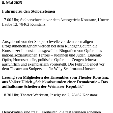
8. Mai 2025
Führung zu den Stolpersteinen
17.00 Uhr, Stolperschwelle vor dem Amtsgericht Konstanz, Untere
Laube 12, 78462 Konstanz
Ausgehend von der Stolperschwelle vor dem ehemaligen
Erbgesundheitsgericht werden bei dem Rundgang durch die
Konstanzer Innenstadt ausgewählte Biografien von Opfern des
nationalsozialistischen Terrors – Jüdinnen und Juden, Eugenik-
Opfer, Homosexuelle, politische Opfer und Zeugen Jehovas –
ausführlich und exemplarisch vorgestellt. Die Führung endet vor
dem Theater am Stolperstein für Willy Schürmann-Horster.
Lesung von Mitgliedern des Ensembles vom Theater Konstanz
aus Volker Ulrich „Schicksalsstunden einer Demokratie – Das
aufhaltsame Scheitern der Weimarer Republik“
18.30 Uhr, Theater Werkstatt, Inselgasse 2, 78462 Konstanz
Demokratien sind fragil. Freiheiten, die fest errungen scheinen,