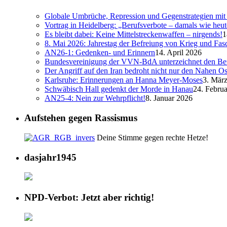
Globale Umbrüche, Repression und Gegenstrategien mit 
Vortrag in Heidelberg: „Berufsverbote – damals wie heut
Es bleibt dabei: Keine Mittelstreckenwaffen – nirgends!
1
8. Mai 2026: Jahrestag der Befreiung von Krieg und Fa
AN26-1: Gedenken- und Erinnern
14. April 2026
Bundesvereinigung der VVN-BdA unterzeichnet den Ber
Der Angriff auf den Iran bedroht nicht nur den Nahen Os
Karlsruhe: Erinnerungen an Hanna Meyer-Moses
3. Mär
Schwäbisch Hall gedenkt der Morde in Hanau
24. Febru
AN25-4: Nein zur Wehrpflicht!
8. Januar 2026
Aufstehen gegen Rassismus
Deine Stimme gegen rechte Hetze!
dasjahr1945
NPD-Verbot: Jetzt aber richtig!