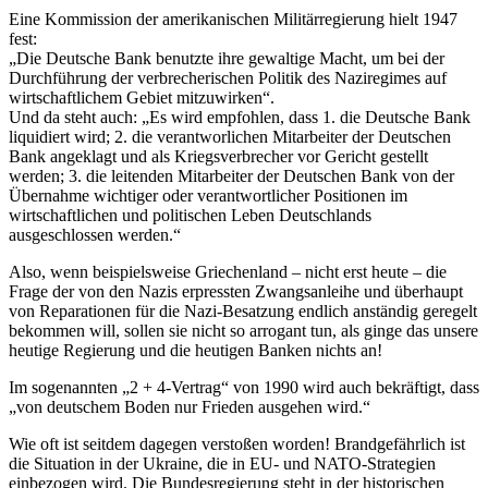
Eine Kommission der amerikanischen Militärregierung hielt 1947
fest:
„Die Deutsche Bank benutzte ihre gewaltige Macht, um bei der
Durchführung der verbrecherischen Politik des Naziregimes auf
wirtschaftlichem Gebiet mitzuwirken“.
Und da steht auch: „Es wird empfohlen, dass 1. die Deutsche Bank
liquidiert wird; 2. die verantworlichen Mitarbeiter der Deutschen
Bank angeklagt und als Kriegsverbrecher vor Gericht gestellt
werden; 3. die leitenden Mitarbeiter der Deutschen Bank von der
Übernahme wichtiger oder verantwortlicher Positionen im
wirtschaftlichen und politischen Leben Deutschlands
ausgeschlossen werden.“
Also, wenn beispielsweise Griechenland – nicht erst heute – die
Frage der von den Nazis erpressten Zwangsanleihe und überhaupt
von Reparationen für die Nazi-Besatzung endlich anständig geregelt
bekommen will, sollen sie nicht so arrogant tun, als ginge das unsere
heutige Regierung und die heutigen Banken nichts an!
Im sogenannten „2 + 4-Vertrag“ von 1990 wird auch bekräftigt, dass
„von deutschem Boden nur Frieden ausgehen wird.“
Wie oft ist seitdem dagegen verstoßen worden! Brandgefährlich ist
die Situation in der Ukraine, die in EU- und NATO-Strategien
einbezogen wird. Die Bundesregierung steht in der historischen