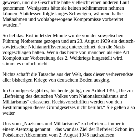
gewesen, und die Geschichte hätte vielleicht einen anderen Lauf
genommen. Wenigstens hätte sie keinen schlimmeren nehmen
können. Stattdessen folgte langes Schweigen, während halbe
Maßnahmen und wohlabgewogene Kompromisse vorbereitet
wurden.“
So lief das. Erst in letzter Minute wurde von der sowjetischen
Führung Notbremse gezogen und am 23. August 1939 ein deutsch-
sowjetischer Nichtangriffsvertrag unterzeichnet, den die Nazis
vorgeschlagen hatten. Wenn das heute von manchen als eine Art
Komplott zur Vorbereitung des 2. Weltkriegs hingestellt wird,
stimmt es einfach nicht.
Nichts schafft die Tatsache aus der Welt, dass dieser verheerendste
aller bisherigen Kriege von deutschem Boden ausging.
Im Grundgesetz gibt es, bis heute gültig, den Artikel 139: „Die zur
„Befreiung des deutschen Volkes vom Nationalsozialismus und
Militarismus“ erlassenen Rechtsvorschriften werden von den
Bestimmungen dieses Grundgesetzes nicht berührt.“ Sie gelten also
weiter.
Uns vom „Nazismus und Militarismus“ zu befreien – immer in
einem Atemzug genannt – das war das Ziel der Befreier! Schon im
Potsdamer Abkommen vom 2. August 1945 nachzulesen.