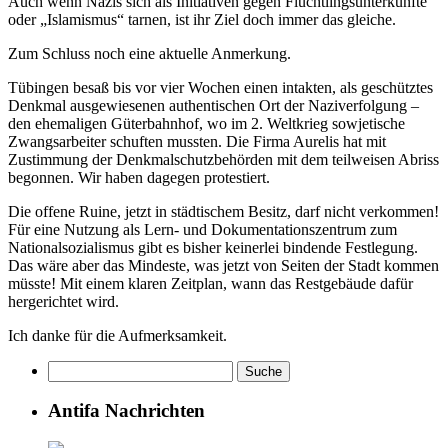
Auch wenn Nazis sich als Initiativen gegen Flüchtlingsunterkünfte
oder „Islamismus“ tarnen, ist ihr Ziel doch immer das gleiche.
Zum Schluss noch eine aktuelle Anmerkung.
Tübingen besaß bis vor vier Wochen einen intakten, als geschütztes
Denkmal ausgewiesenen authentischen Ort der Naziverfolgung –
den ehemaligen Güterbahnhof, wo im 2. Weltkrieg sowjetische
Zwangsarbeiter schuften mussten. Die Firma Aurelis hat mit
Zustimmung der Denkmalschutzbehörden mit dem teilweisen Abriss
begonnen. Wir haben dagegen protestiert.
Die offene Ruine, jetzt in städtischem Besitz, darf nicht verkommen!
Für eine Nutzung als Lern- und Dokumentationszentrum zum
Nationalsozialismus gibt es bisher keinerlei bindende Festlegung.
Das wäre aber das Mindeste, was jetzt von Seiten der Stadt kommen
müsste! Mit einem klaren Zeitplan, wann das Restgebäude dafür
hergerichtet wird.
Ich danke für die Aufmerksamkeit.
Antifa Nachrichten