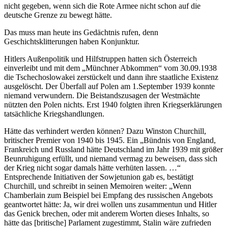
nicht gegeben, wenn sich die Rote Armee nicht schon auf die
deutsche Grenze zu bewegt hätte.
Das muss man heute ins Gedächtnis rufen, denn
Geschichtsklitterungen haben Konjunktur.
Hitlers Außenpolitik und Hilfstruppen hatten sich Österreich
einverleibt und mit dem „Münchner Abkommen“ vom 30.09.1938
die Tschechoslowakei zerstückelt und dann ihre staatliche Existenz
ausgelöscht. Der Überfall auf Polen am 1.September 1939 konnte
niemand verwundern. Die Beistandszusagen der Westmächte
nützten den Polen nichts. Erst 1940 folgten ihren Kriegserklärungen
tatsächliche Kriegshandlungen.
Hätte das verhindert werden können? Dazu Winston Churchill,
britischer Premier von 1940 bis 1945. Ein „Bündnis von England,
Frankreich und Russland hätte Deutschland im Jahr 1939 mit größer
Beunruhigung erfüllt, und niemand vermag zu beweisen, dass sich
der Krieg nicht sogar damals hätte verhüten lassen. …“
Entsprechende Initiativen der Sowjetunion gab es, bestätigt
Churchill, und schreibt in seinen Memoiren weiter: „Wenn
Chamberlain zum Beispiel bei Empfang des russischen Angebots
geantwortet hätte: Ja, wir drei wollen uns zusammentun und Hitler
das Genick brechen, oder mit anderem Worten dieses Inhalts, so
hätte das [britische] Parlament zugestimmt, Stalin wäre zufrieden