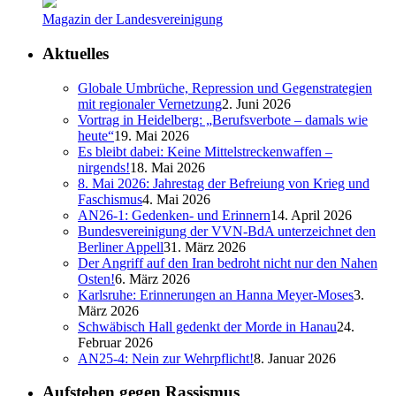
Magazin der Landesvereinigung
Aktuelles
Globale Umbrüche, Repression und Gegenstrategien
mit regionaler Vernetzung
2. Juni 2026
Vortrag in Heidelberg: „Berufsverbote – damals wie
heute“
19. Mai 2026
Es bleibt dabei: Keine Mittelstreckenwaffen –
nirgends!
18. Mai 2026
8. Mai 2026: Jahrestag der Befreiung von Krieg und
Faschismus
4. Mai 2026
AN26-1: Gedenken- und Erinnern
14. April 2026
Bundesvereinigung der VVN-BdA unterzeichnet den
Berliner Appell
31. März 2026
Der Angriff auf den Iran bedroht nicht nur den Nahen
Osten!
6. März 2026
Karlsruhe: Erinnerungen an Hanna Meyer-Moses
3.
März 2026
Schwäbisch Hall gedenkt der Morde in Hanau
24.
Februar 2026
AN25-4: Nein zur Wehrpflicht!
8. Januar 2026
Aufstehen gegen Rassismus