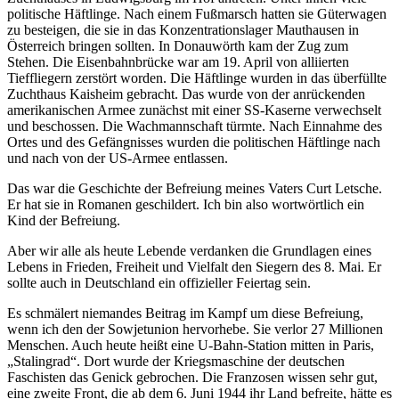
politische Häftlinge. Nach einem Fußmarsch hatten sie Güterwagen
zu besteigen, die sie in das Konzentrationslager Mauthausen in
Österreich bringen sollten. In Donauwörth kam der Zug zum
Stehen. Die Eisenbahnbrücke war am 19. April von alliierten
Tieffliegern zerstört worden. Die Häftlinge wurden in das überfüllte
Zuchthaus Kaisheim gebracht. Das wurde von der anrückenden
amerikanischen Armee zunächst mit einer SS-Kaserne verwechselt
und beschossen. Die Wachmannschaft türmte. Nach Einnahme des
Ortes und des Gefängnisses wurden die politischen Häftlinge nach
und nach von der US-Armee entlassen.
Das war die Geschichte der Befreiung meines Vaters Curt Letsche.
Er hat sie in Romanen geschildert. Ich bin also wortwörtlich ein
Kind der Befreiung.
Aber wir alle als heute Lebende verdanken die Grundlagen eines
Lebens in Frieden, Freiheit und Vielfalt den Siegern des 8. Mai. Er
sollte auch in Deutschland ein offizieller Feiertag sein.
Es schmälert niemandes Beitrag im Kampf um diese Befreiung,
wenn ich den der Sowjetunion hervorhebe. Sie verlor 27 Millionen
Menschen. Auch heute heißt eine U-Bahn-Station mitten in Paris,
„Stalingrad“. Dort wurde der Kriegsmaschine der deutschen
Faschisten das Genick gebrochen. Die Franzosen wissen sehr gut,
eine zweite Front, die ab dem 6. Juni 1944 ihr Land befreite, hätte es