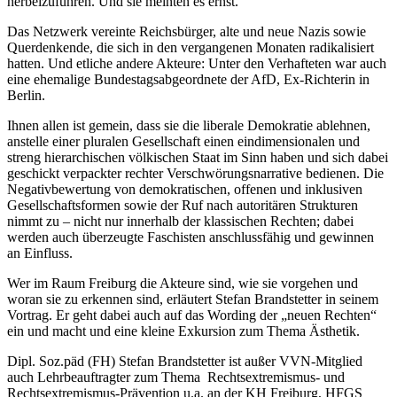
herbeizuführen. Und sie meinten es ernst.
Das Netzwerk vereinte Reichsbürger, alte und neue Nazis sowie
Querdenkende, die sich in den vergangenen Monaten radikalisiert
hatten. Und etliche andere Akteure: Unter den Verhafteten war auch
eine ehemalige Bundestagsabgeordnete der AfD, Ex-Richterin in
Berlin.
Ihnen allen ist gemein, dass sie die liberale Demokratie ablehnen,
anstelle einer pluralen Gesellschaft einen eindimensionalen und
streng hierarchischen völkischen Staat im Sinn haben und sich dabei
geschickt verpackter rechter Verschwörungsnarrative bedienen. Die
Negativbewertung von demokratischen, offenen und inklusiven
Gesellschaftsformen sowie der Ruf nach autoritären Strukturen
nimmt zu – nicht nur innerhalb der klassischen Rechten; dabei
werden auch überzeugte Faschisten anschlussfähig und gewinnen
an Einfluss.
Wer im Raum Freiburg die Akteure sind, wie sie vorgehen und
woran sie zu erkennen sind, erläutert Stefan Brandstetter in seinem
Vortrag. Er geht dabei auch auf das Wording der „neuen Rechten“
ein und macht und eine kleine Exkursion zum Thema Ästhetik.
Dipl. Soz.päd (FH) Stefan Brandstetter ist außer VVN-Mitglied
auch Lehrbeauftragter zum Thema Rechtsextremismus- und
Rechtsextremismus-Prävention u.a. an der KH Freiburg, HFGS