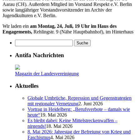
Aarau (CH). Außerdem Mitglied im Vorstand Respekt e.V. Berlin
sowie langjähriger Vorstandsvorsitzender im Archiv der
Jugendkulturen e.V. Berlin.
Wir laden ein
am Montag, 24, Juli, 19 Uhr im Haus des
Engagements,
Rehlingstr. 9 (Nähe Hauptbahnhof), im Hinterhaus
Antifa Nachrichten
Magazin der Landesvereinigung
Aktuelles
Globale Umbrüche, Repression und Gegenstrategien
mit regionaler Vernetzung
2. Juni 2026
Vortrag in Heidelberg: „Berufsverbote – damals wie
heute“
19. Mai 2026
Es bleibt dabei: Keine Mittelstreckenwaffen –
nirgends!
18. Mai 2026
8. Mai 2026: Jahrestag der Befreiung von Krieg und
Faschismus
4. Mai 2026