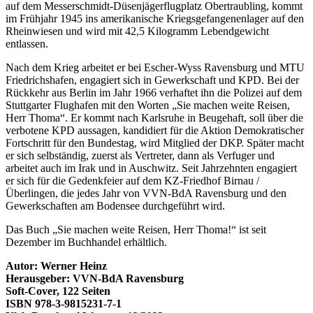
auf dem Messerschmidt-Düsenjägerflugplatz Obertraubling, kommt
im Frühjahr 1945 ins amerikanische Kriegsgefangenenlager auf den
Rheinwiesen und wird mit 42,5 Kilogramm Lebendgewicht
entlassen.
Nach dem Krieg arbeitet er bei Escher-Wyss Ravensburg und MTU
Friedrichshafen, engagiert sich in Gewerkschaft und KPD. Bei der
Rückkehr aus Berlin im Jahr 1966 verhaftet ihn die Polizei auf dem
Stuttgarter Flughafen mit den Worten „Sie machen weite Reisen,
Herr Thoma“. Er kommt nach Karlsruhe in Beugehaft, soll über die
verbotene KPD aussagen, kandidiert für die Aktion Demokratischer
Fortschritt für den Bundestag, wird Mitglied der DKP. Später macht
er sich selbständig, zuerst als Vertreter, dann als Verfuger und
arbeitet auch im Irak und in Auschwitz. Seit Jahrzehnten engagiert
er sich für die Gedenkfeier auf dem KZ-Friedhof Birnau /
Überlingen, die jedes Jahr von VVN-BdA Ravensburg und den
Gewerkschaften am Bodensee durchgeführt wird.
Das Buch „Sie machen weite Reisen, Herr Thoma!“ ist seit
Dezember im Buchhandel erhältlich.
Autor: Werner Heinz
Herausgeber: VVN-BdA Ravensburg
Soft-Cover, 122 Seiten
ISBN 978-3-9815231-7-1