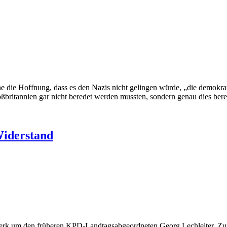
ie Hoffnung, dass es den Nazis nicht gelingen würde, „die demokrat
britannien gar nicht beredet werden mussten, sondern genau dies berei
Widerstand
erk um den früheren KPD-Landtagsabgeordneten Georg Lechleiter. Zum