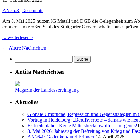
AN25-3
,
Geschichte
Am 8. Mai 2025 nutzen IG Metall und DGB die Gelegenheit zum Absch
erinnern. Im großen Saal des Stuttgarter Gewerkschaftshauses präs
... weiterlesen »
←
Ältere Nachrichten
·
Antifa Nachrichten
Magazin der Landesvereinigung
Aktuelles
Globale Umbrüche, Repression und Gegenstrategien mit 
Vortrag in Heidelberg: „Berufsverbote – damals wie heut
Es bleibt dabei: Keine Mittelstreckenwaffen – nirgends!
1
8. Mai 2026: Jahrestag der Befreiung von Krieg und Fa
AN26-1: Gedenken- und Erinnern
14. April 2026