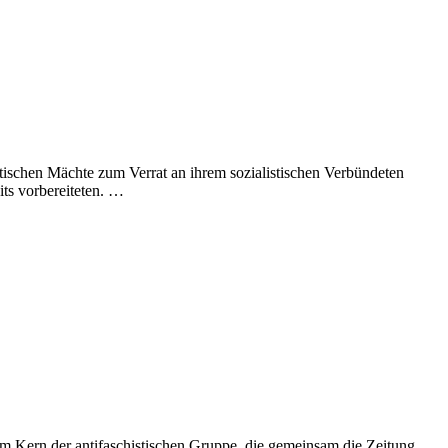
ischen Mächte zum Verrat an ihrem sozialistischen Verbündeten
ts vorbereiteten. …
 Kern der antifaschistischen Gruppe, die gemeinsam die Zeitung