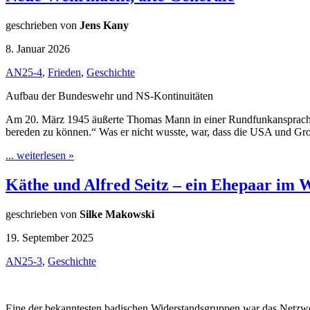
geschrieben von
Jens Kany
8. Januar 2026
AN25-4
,
Frieden
,
Geschichte
Aufbau der Bundeswehr und NS-Kontinuitäten
Am 20. März 1945 äußerte Thomas Mann in einer Rundfunkansprache d
bereden zu können.“ Was er nicht wusste, war, dass die USA und Groß
... weiterlesen »
Käthe und Alfred Seitz – ein Ehepaar im 
geschrieben von
Silke Makowski
19. September 2025
AN25-3
,
Geschichte
Eine der bekanntesten badischen Widerstandsgruppen war das Netzw