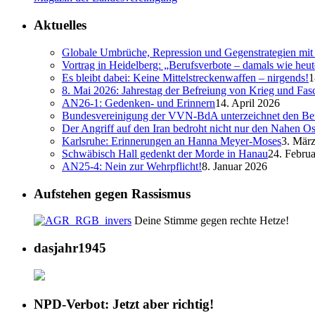
Aktuelles
Globale Umbrüche, Repression und Gegenstrategien mit 
Vortrag in Heidelberg: „Berufsverbote – damals wie heut
Es bleibt dabei: Keine Mittelstreckenwaffen – nirgends!
1
8. Mai 2026: Jahrestag der Befreiung von Krieg und Fa
AN26-1: Gedenken- und Erinnern
14. April 2026
Bundesvereinigung der VVN-BdA unterzeichnet den Ber
Der Angriff auf den Iran bedroht nicht nur den Nahen Os
Karlsruhe: Erinnerungen an Hanna Meyer-Moses
3. Mär
Schwäbisch Hall gedenkt der Morde in Hanau
24. Febru
AN25-4: Nein zur Wehrpflicht!
8. Januar 2026
Aufstehen gegen Rassismus
Deine Stimme gegen rechte Hetze!
dasjahr1945
NPD-Verbot: Jetzt aber richtig!