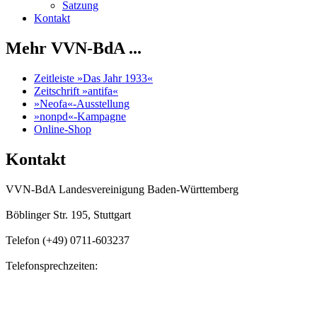
Satzung
Kontakt
Mehr VVN-BdA ...
Zeitleiste »Das Jahr 1933«
Zeitschrift »antifa«
»Neofa«-Ausstellung
»nonpd«-Kampagne
Online-Shop
Kontakt
VVN-BdA Landesvereinigung Baden-Württemberg
Böblinger Str. 195, Stuttgart
Telefon (+49) 0711-603237
Telefonsprechzeiten:
Mo, Di, Do, Fr
11.00 Uhr - 13.00 Uhr
Mo, Di, Do
14.00 Uhr - 16:00 Uhr