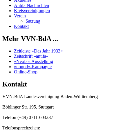
Aktuelles
Antifa Nachrichten
Kreisvereinigungen
Verein
Satzung
Kontakt
Mehr VVN-BdA ...
Zeitleiste »Das Jahr 1933«
Zeitschrift »antifa«
»Neofa«-Ausstellung
»nonpd«-Kampagne
Online-Shop
Kontakt
VVN-BdA Landesvereinigung Baden-Württemberg
Böblinger Str. 195, Stuttgart
Telefon (+49) 0711-603237
Telefonsprechzeiten: