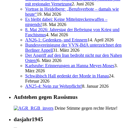
mit regionaler Vernetzung
2. Juni 2026
Vortrag in Heidelberg: „Berufsverbote – damals wie
heute“
19. Mai 2026
Es bleibt dabei: Keine Mittelstreckenwaffen –
nirgends!
18. Mai 2026
8. Mai 2026: Jahrestag der Befreiung von Krieg und
Faschismus
4. Mai 2026
AN26-1: Gedenken- und Erinnern
14. April 2026
Bundesvereinigung der VVN-BdA unterzeichnet den
Berliner Appell
31. März 2026
Der Angriff auf den Iran bedroht nicht nur den Nahen
Osten!
6. März 2026
Karlsruhe: Erinnerungen an Hanna Meyer-Moses
3.
März 2026
Schwäbisch Hall gedenkt der Morde in Hanau
24.
Februar 2026
AN25-4: Nein zur Wehrpflicht!
8. Januar 2026
Aufstehen gegen Rassismus
Deine Stimme gegen rechte Hetze!
dasjahr1945