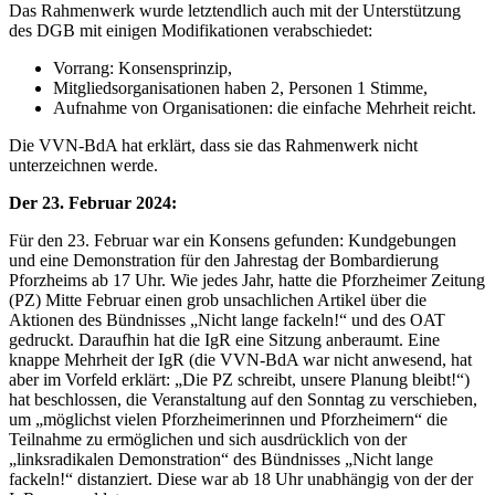
Das Rahmenwerk wurde letztendlich auch mit der Unterstützung
des DGB mit einigen Modifikationen verabschiedet:
Vorrang: Konsensprinzip,
Mitgliedsorganisationen haben 2, Personen 1 Stimme,
Aufnahme von Organisationen: die einfache Mehrheit reicht.
Die VVN-BdA hat erklärt, dass sie das Rahmenwerk nicht
unterzeichnen werde.
Der 23. Februar 2024:
Für den 23. Februar war ein Konsens gefunden: Kundgebungen
und eine Demonstration für den Jahrestag der Bombardierung
Pforzheims ab 17 Uhr. Wie jedes Jahr, hatte die Pforzheimer Zeitung
(PZ) Mitte Februar einen grob unsachlichen Artikel über die
Aktionen des Bündnisses „Nicht lange fackeln!“ und des OAT
gedruckt. Daraufhin hat die IgR eine Sitzung anberaumt. Eine
knappe Mehrheit der IgR (die VVN-BdA war nicht anwesend, hat
aber im Vorfeld erklärt: „Die PZ schreibt, unsere Planung bleibt!“)
hat beschlossen, die Veranstaltung auf den Sonntag zu verschieben,
um „möglichst vielen Pforzheimerinnen und Pforzheimern“ die
Teilnahme zu ermöglichen und sich ausdrücklich von der
„linksradikalen Demonstration“ des Bündnisses „Nicht lange
fackeln!“ distanziert. Diese war ab 18 Uhr unabhängig von der der