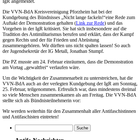
IgR angemeldet.
Die VVN-BdA Kreisvereinigung Pforzheim hat bei der
Kundgebung des Bündnisses „Nicht lange fackeln!“eine Rede zum
Auftakt der Demonstration gehalten (
Link zur Rede
) und das
Vorgehen in der IgR kritisiert. Sie hat sich insbesondere auf die
Tradition des Antimilitarismus berufen und erklärt, dass der Kampf
gegen Rechts und der für Frieden und Abrüstung
zusammengehören. Wir dürften uns nicht spalten lassen! So auch
der Jugendsekretär der IG Metall, Jonathan Stumpf.
Die PZ musste am 24. Februar einräumen, dass die Demonstration
am Vortag „gewaltfrei“ verlaufen wäre.
Um die Wichtigkeit der Zusammenarbeit zu unterstreichen, hat die
VVN-BdA auch an der verlegten Kundgebung der IgR am Sonntag,
25. Februar, teilgenommen. Erfreulich war, dass mindestens dreimal
so viele Menschen zusammenkamen als am Freitag. Die VVN-BdA
stellte sich als Bündnisteilnehmerin vor:
Wir werden weiterhin für den Zusammenhalt aller Antifaschistinnen
und Antifaschisten eintreten!