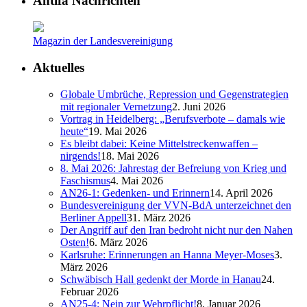
Antifa Nachrichten
Magazin der Landesvereinigung
Aktuelles
Globale Umbrüche, Repression und Gegenstrategien
mit regionaler Vernetzung
2. Juni 2026
Vortrag in Heidelberg: „Berufsverbote – damals wie
heute“
19. Mai 2026
Es bleibt dabei: Keine Mittelstreckenwaffen –
nirgends!
18. Mai 2026
8. Mai 2026: Jahrestag der Befreiung von Krieg und
Faschismus
4. Mai 2026
AN26-1: Gedenken- und Erinnern
14. April 2026
Bundesvereinigung der VVN-BdA unterzeichnet den
Berliner Appell
31. März 2026
Der Angriff auf den Iran bedroht nicht nur den Nahen
Osten!
6. März 2026
Karlsruhe: Erinnerungen an Hanna Meyer-Moses
3.
März 2026
Schwäbisch Hall gedenkt der Morde in Hanau
24.
Februar 2026
AN25-4: Nein zur Wehrpflicht!
8. Januar 2026