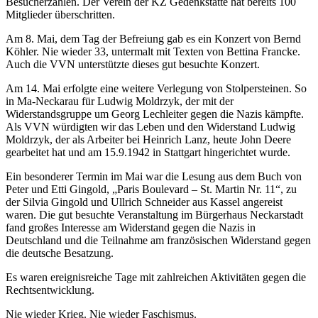
Besucherzahlen. Der Verein der KZ Gedenkstätte hat bereits 100
Mitglieder überschritten.
Am 8. Mai, dem Tag der Befreiung gab es ein Konzert von Bernd
Köhler. Nie wieder 33, untermalt mit Texten von Bettina Francke.
Auch die VVN unterstützte dieses gut besuchte Konzert.
Am 14. Mai erfolgte eine weitere Verlegung von Stolpersteinen. So
in Ma-Neckarau für Ludwig Moldrzyk, der mit der
Widerstandsgruppe um Georg Lechleiter gegen die Nazis kämpfte.
Als VVN würdigten wir das Leben und den Widerstand Ludwig
Moldrzyk, der als Arbeiter bei Heinrich Lanz, heute John Deere
gearbeitet hat und am 15.9.1942 in Stattgart hingerichtet wurde.
Ein besonderer Termin im Mai war die Lesung aus dem Buch von
Peter und Etti Gingold, „Paris Boulevard – St. Martin Nr. 11“, zu
der Silvia Gingold und Ullrich Schneider aus Kassel angereist
waren. Die gut besuchte Veranstaltung im Bürgerhaus Neckarstadt
fand großes Interesse am Widerstand gegen die Nazis in
Deutschland und die Teilnahme am französischen Widerstand gegen
die deutsche Besatzung.
Es waren ereignisreiche Tage mit zahlreichen Aktivitäten gegen die
Rechtsentwicklung.
Nie wieder Krieg. Nie wieder Faschismus.