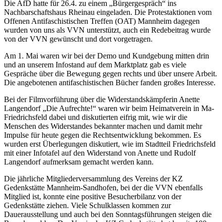
Die AfD hatte für 26.4. zu einem „Bürgergespräch“ ins
Nachbarschaftshaus Rheinau eingeladen. Die Protestaktionen vom
Offenen Antifaschistischen Treffen (OAT) Mannheim dagegen
wurden von uns als VVN unterstützt, auch ein Redebeitrag wurde
von der VVN gewünscht und dort vorgetragen.
Am 1. Mai waren wir bei der Demo und Kundgebung mitten drin
und an unserem Infostand auf dem Marktplatz gab es viele
Gespräche über die Bewegung gegen rechts und über unsere Arbeit.
Die angebotenen antifaschistischen Bücher fanden großes Interesse.
Bei der Filmvorführung über die Widerstandskämpferin Anette
Langendorf „Die Aufrechte!“ waren wir beim Heimatverein in Ma-
Friedrichsfeld dabei und diskutierten eifrig mit, wie wir die
Menschen des Widerstandes bekannter machen und damit mehr
Impulse für heute gegen die Rechtsentwicklung bekommen. Es
wurden erst Überlegungen diskutiert, wie im Stadtteil Friedrichsfeld
mit einer Infotafel auf den Widerstand von Anette und Rudolf
Langendorf aufmerksam gemacht werden kann.
Die jährliche Mitgliederversammlung des Vereins der KZ
Gedenkstätte Mannheim-Sandhofen, bei der die VVN ebenfalls
Mitglied ist, konnte eine positive Besucherbilanz von der
Gedenkstätte ziehen. Viele Schulklassen kommen zur
Dauerausstellung und auch bei den Sonntagsführungen steigen die