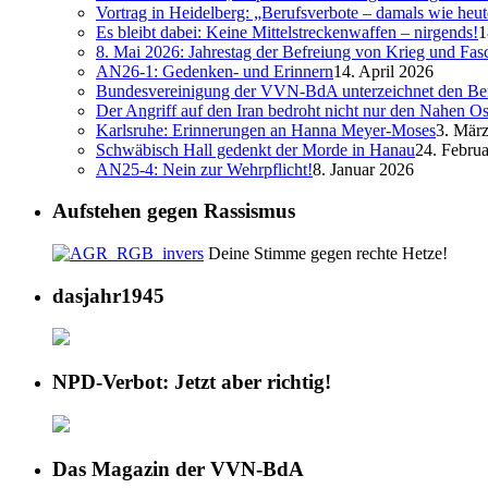
Vortrag in Heidelberg: „Berufsverbote – damals wie heut
Es bleibt dabei: Keine Mittelstreckenwaffen – nirgends!
1
8. Mai 2026: Jahrestag der Befreiung von Krieg und Fa
AN26-1: Gedenken- und Erinnern
14. April 2026
Bundesvereinigung der VVN-BdA unterzeichnet den Ber
Der Angriff auf den Iran bedroht nicht nur den Nahen Os
Karlsruhe: Erinnerungen an Hanna Meyer-Moses
3. Mär
Schwäbisch Hall gedenkt der Morde in Hanau
24. Febru
AN25-4: Nein zur Wehrpflicht!
8. Januar 2026
Aufstehen gegen Rassismus
Deine Stimme gegen rechte Hetze!
dasjahr1945
NPD-Verbot: Jetzt aber richtig!
Das Magazin der VVN-BdA