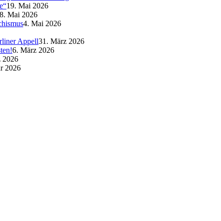
e“
19. Mai 2026
8. Mai 2026
schismus
4. Mai 2026
liner Appell
31. März 2026
ten!
6. März 2026
z 2026
ar 2026