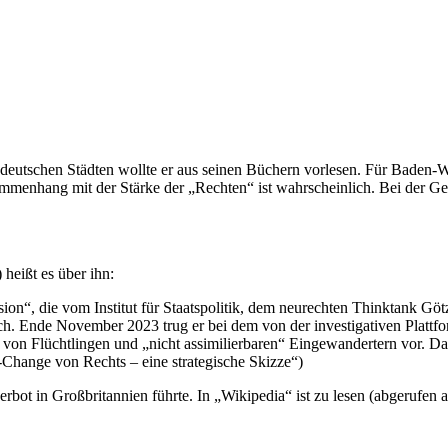
eutschen Städten wollte er aus seinen Büchern vorlesen. Für Baden-Wür
mmenhang mit der Stärke der „Rechten“ ist wahrscheinlich. Bei der Ge
heißt es über ihn:
ssion“, die vom Institut für Staatspolitik, dem neurechten Thinktank 
ch. Ende November 2023 trug er bei dem von der investigativen Plattf
 von Flüchtlingen und „nicht assimilierbaren“ Eingewandertern vor. Da
-Change von Rechts – eine strategische Skizze“)
verbot in Großbritannien führte. In „Wikipedia“ ist zu lesen (abgerufen