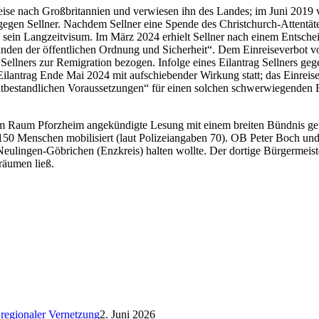
ise nach Großbritannien und verwiesen ihn des Landes; im Juni 2019 v
t gegen Sellner. Nachdem Sellner eine Spende des Christchurch-Attentä
 sein Langzeitvisum. Im März 2024 erhielt Sellner nach einem Entschei
ünden der öffentlichen Ordnung und Sicherheit“. Dem Einreiseverbot 
Sellners zur Remigration bezogen. Infolge eines Eilantrag Sellners ge
lantrag Ende Mai 2024 mit aufschiebender Wirkung statt; das Einreisev
„tatbestandlichen Voraussetzungen“ für einen solchen schwerwiegenden 
st im Raum Pforzheim angekündigte Lesung mit einem breiten Bündnis g
50 Menschen mobilisiert (laut Polizeiangaben 70). OB Peter Boch und
 Neulingen-Göbrichen (Enzkreis) halten wollte. Der dortige Bürgermeist
räumen ließ.
regionaler Vernetzung
2. Juni 2026