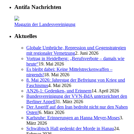
Antifa Nachrichten
Magazin der Landesvereinigung
Aktuelles
Globale Umbrüche, Repression und Gegenstrategien
mit regionaler Vernetzung
2. Juni 2026
Vortrag in Heidelberg: „Berufsverbote – damals wie
heute“
19. Mai 2026
Es bleibt dabei: Keine Mittelstreckenwaffen –
nirgends!
18. Mai 2026
8. Mai 2026: Jahrestag der Befreiung von Krieg und
Faschismus
4. Mai 2026
AN26-1: Gedenken- und Erinnern
14. April 2026
Bundesvereinigung der VVN-BdA unterzeichnet den
Berliner Appell
31. März 2026
Der Angriff auf den Iran bedroht nicht nur den Nahen
Osten!
6. März 2026
Karlsruhe: Erinnerungen an Hanna Meyer-Moses
3.
März 2026
Schwäbisch Hall gedenkt der Morde in Hanau
24.
Februar 2026