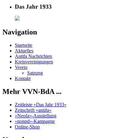
Das Jahr 1933
Navigation
Startseite
Aktuelles
Antifa Nachrichten
Kreisvereinigungen
Verein
Satzung
Kontakt
Mehr VVN-BdA ...
Zeitleiste »Das Jahr 1933«
Zeitschrift »antifa«
»Neofa«-Ausstellung
»nonpd«-Kampagne
Online-Shop