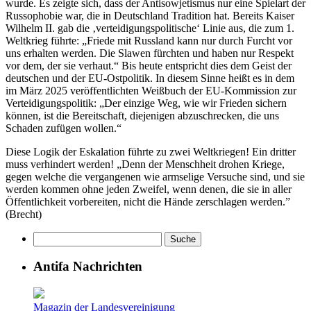
wurde. Es zeigte sich, dass der Antisowjetismus nur eine Spielart der
Russophobie war, die in Deutschland Tradition hat. Bereits Kaiser
Wilhelm II. gab die ‚verteidigungspolitische‘ Linie aus, die zum 1.
Weltkrieg führte: „Friede mit Russland kann nur durch Furcht vor
uns erhalten werden. Die Slawen fürchten und haben nur Respekt
vor dem, der sie verhaut.“ Bis heute entspricht dies dem Geist der
deutschen und der EU-Ostpolitik. In diesem Sinne heißt es in dem
im März 2025 veröffentlichten Weißbuch der EU-Kommission zur
Verteidigungspolitik: „Der einzige Weg, wie wir Frieden sichern
können, ist die Bereitschaft, diejenigen abzuschrecken, die uns
Schaden zufügen wollen.“
Diese Logik der Eskalation führte zu zwei Weltkriegen! Ein dritter
muss verhindert werden! „Denn der Menschheit drohen Kriege,
gegen welche die vergangenen wie armselige Versuche sind, und sie
werden kommen ohne jeden Zweifel, wenn denen, die sie in aller
Öffentlichkeit vorbereiten, nicht die Hände zerschlagen werden.”
(Brecht)
Antifa Nachrichten
Magazin der Landesvereinigung