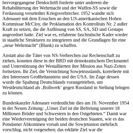
hervorgegangene Denkschrift forderte unter anderem die
Rehabilitierung der Wehrmacht und der Waffen-SS sowie die
Freilassung verurteilter Kriegsverbrecher. 1952 wandte sich
Adenauer mit dem Ersuchen an den US-amerikanischen Hohen
Kommissar McCloy, die Proklamation des Kontrollrats Nr. 2 außer
Kraft zu setzen, die die Auflösung von SS, SA, SD und Gestapo
angeordnet hatte. Ziel war es, erfahrene faschistische Kader wieder
in staatliche Strukturen zu integrieren und die Grundlagen für eine
„neue Wehrmacht“ (Blank) zu schaffen.
Anstatt also die Täter von NS-Verbrechen zur Rechenschaft zu
ziehen, konnten diese in der BRD mit demokratischem Deckmantel
und Unterstützung der Westalliierten ihre Mission aus Nazi-Zeiten
fortsetzen. Ihr Ziel, die Vernichtung Sowjetrusslands, korrelierte mit
den Interessen Großbritanniens und der USA. Im Zuge dessen
wurde die Spaltung Deutschlands vorangetrieben, um
Westdeutschland als ‚Bollwerk‘ gegen Russland in Stellung bringen
zu können.
Bundeskanzler Adenauer verdeutlichte dies am 16. November 1954
in der Neuen Zeitung: „Unser Ziel ist die Befreiung unserer 18
Millionen Brüder und Schwestern in den Ostgebieten.“ Damit war
eine Wiedervereinigung der beiden deutschen Staaten, wie es das
Potsdamer Abkommen vorsah und die Sowjetunion mehrfach
vorschlug, nicht vorgesehen; das erklärte Ziel war die