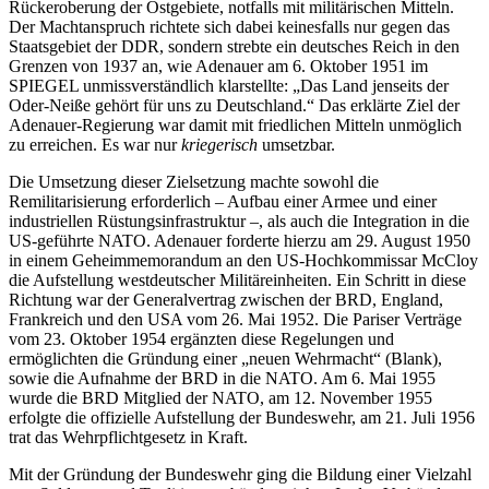
Rückeroberung der Ostgebiete, notfalls mit militärischen Mitteln.
Der Machtanspruch richtete sich dabei keinesfalls nur gegen das
Staatsgebiet der DDR, sondern strebte ein deutsches Reich in den
Grenzen von 1937 an, wie Adenauer am 6. Oktober 1951 im
SPIEGEL unmissverständlich klarstellte: „Das Land jenseits der
Oder-Neiße gehört für uns zu Deutschland.“ Das erklärte Ziel der
Adenauer-Regierung war damit mit friedlichen Mitteln unmöglich
zu erreichen. Es war nur
kriegerisch
umsetzbar.
Die Umsetzung dieser Zielsetzung machte sowohl die
Remilitarisierung erforderlich – Aufbau einer Armee und einer
industriellen Rüstungsinfrastruktur –, als auch die Integration in die
US-geführte NATO. Adenauer forderte hierzu am 29. August 1950
in einem Geheimmemorandum an den US-Hochkommissar McCloy
die Aufstellung westdeutscher Militäreinheiten. Ein Schritt in diese
Richtung war der Generalvertrag zwischen der BRD, England,
Frankreich und den USA vom 26. Mai 1952. Die Pariser Verträge
vom 23. Oktober 1954 ergänzten diese Regelungen und
ermöglichten die Gründung einer „neuen Wehrmacht“ (Blank),
sowie die Aufnahme der BRD in die NATO. Am 6. Mai 1955
wurde die BRD Mitglied der NATO, am 12. November 1955
erfolgte die offizielle Aufstellung der Bundeswehr, am 21. Juli 1956
trat das Wehrpflichtgesetz in Kraft.
Mit der Gründung der Bundeswehr ging die Bildung einer Vielzahl