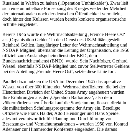
Russland in Waffen zu halten („Operation Unthinkable“). Zwar ließ
sich eine unmittelbare Fortsetzung des Krieges weder der Mehrheit
der internationalen noch der deutschen Öffentlichkeit vermitteln,
doch hinter den Kulissen wurden bereits konkrete organisatorische
Schritte eingeleitet.
Bereits 1946 wurde die Wehrmachtsabteilung ‚Fremde Heere Ost‘
als ‚Organisation Gehlen‘ in den Dienst des US-Militärs gestellt.
Reinhard Gehlen, langjähriger Leiter der Wehrmachtsabteilung und
NSDAP-Mitglied, übernahm die Leitung der Organisation, die 1956
offiziell zum Auslandsgeheimdienst der BRD, dem
Bundesnachrichtendienst (BND), wurde. Sein Nachfolger, Gerhard
Wessel, ebenfalls NSDAP-Mitglied und zuvor Stellvertreter Gehlens
bei der Abteilung ‚Fremde Heere Ost‘, setzte diese Linie fort.
Parallel dazu nutzten die USA im Dezember 1945 das operative
Wissen von über 300 führenden Wehrmachtsoffizieren, die bei der
Historischen Division der United States Army angeheuert wurden.
Ihre Erfahrungen aus der ‚Operation Barbarossa‘, also dem
völkermörderischen Überfall auf die Sowjetunion, flossen direkt in
die militärischen Schulungsprogramme der Army ein. Beteiligte
Offiziere wie Franz Halder, Adolf Heusinger und Hans Speidel –
allesamt verantwortlich für Planung und Durchführung von
Besatzungs- und Vernichtungsaktionen – wurden 1950 von Konrad
Adenauer zur Himmeroder Konferenz eingeladen. Die daraus