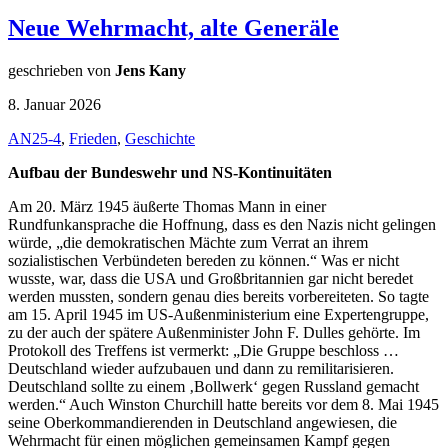
Neue Wehrmacht, alte Generäle
geschrieben von
Jens Kany
8. Januar 2026
AN25-4
,
Frieden
,
Geschichte
Aufbau der Bundeswehr und NS-Kontinuitäten
Am 20. März 1945 äußerte Thomas Mann in einer
Rundfunkansprache die Hoffnung, dass es den Nazis nicht gelingen
würde, „die demokratischen Mächte zum Verrat an ihrem
sozialistischen Verbündeten bereden zu können.“ Was er nicht
wusste, war, dass die USA und Großbritannien gar nicht beredet
werden mussten, sondern genau dies bereits vorbereiteten. So tagte
am 15. April 1945 im US-Außenministerium eine Expertengruppe,
zu der auch der spätere Außenminister John F. Dulles gehörte. Im
Protokoll des Treffens ist vermerkt: „Die Gruppe beschloss …
Deutschland wieder aufzubauen und dann zu remilitarisieren.
Deutschland sollte zu einem ‚Bollwerk‘ gegen Russland gemacht
werden.“ Auch Winston Churchill hatte bereits vor dem 8. Mai 1945
seine Oberkommandierenden in Deutschland angewiesen, die
Wehrmacht für einen möglichen gemeinsamen Kampf gegen