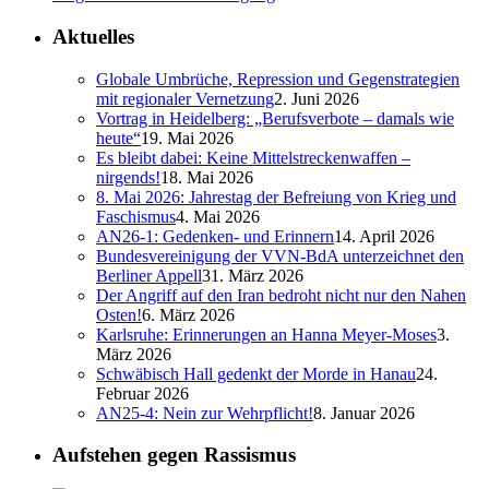
Aktuelles
Globale Umbrüche, Repression und Gegenstrategien
mit regionaler Vernetzung
2. Juni 2026
Vortrag in Heidelberg: „Berufsverbote – damals wie
heute“
19. Mai 2026
Es bleibt dabei: Keine Mittelstreckenwaffen –
nirgends!
18. Mai 2026
8. Mai 2026: Jahrestag der Befreiung von Krieg und
Faschismus
4. Mai 2026
AN26-1: Gedenken- und Erinnern
14. April 2026
Bundesvereinigung der VVN-BdA unterzeichnet den
Berliner Appell
31. März 2026
Der Angriff auf den Iran bedroht nicht nur den Nahen
Osten!
6. März 2026
Karlsruhe: Erinnerungen an Hanna Meyer-Moses
3.
März 2026
Schwäbisch Hall gedenkt der Morde in Hanau
24.
Februar 2026
AN25-4: Nein zur Wehrpflicht!
8. Januar 2026
Aufstehen gegen Rassismus