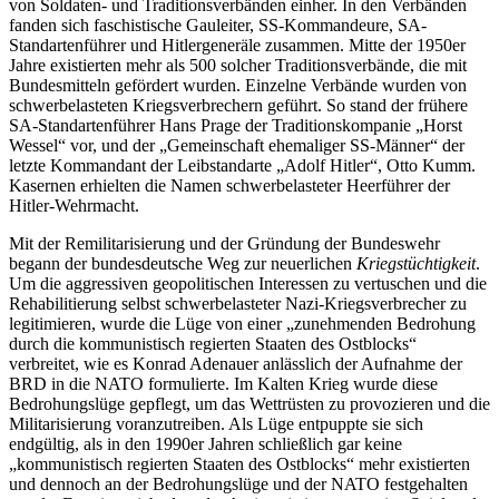
von Soldaten- und Traditionsverbänden einher. In den Verbänden
fanden sich faschistische Gauleiter, SS-Kommandeure, SA-
Standartenführer und Hitlergeneräle zusammen. Mitte der 1950er
Jahre existierten mehr als 500 solcher Traditionsverbände, die mit
Bundesmitteln gefördert wurden. Einzelne Verbände wurden von
schwerbelasteten Kriegsverbrechern geführt. So stand der frühere
SA-Standartenführer Hans Prage der Traditionskompanie „Horst
Wessel“ vor, und der „Gemeinschaft ehemaliger SS-Männer“ der
letzte Kommandant der Leibstandarte „Adolf Hitler“, Otto Kumm.
Kasernen erhielten die Namen schwerbelasteter Heerführer der
Hitler-Wehrmacht.
Mit der Remilitarisierung und der Gründung der Bundeswehr
begann der bundesdeutsche Weg zur neuerlichen
Kriegstüchtigkeit
.
Um die aggressiven geopolitischen Interessen zu vertuschen und die
Rehabilitierung selbst schwerbelasteter Nazi-Kriegsverbrecher zu
legitimieren, wurde die Lüge von einer „zunehmenden Bedrohung
durch die kommunistisch regierten Staaten des Ostblocks“
verbreitet, wie es Konrad Adenauer anlässlich der Aufnahme der
BRD in die NATO formulierte. Im Kalten Krieg wurde diese
Bedrohungslüge gepflegt, um das Wettrüsten zu provozieren und die
Militarisierung voranzutreiben. Als Lüge entpuppte sie sich
endgültig, als in den 1990er Jahren schließlich gar keine
„kommunistisch regierten Staaten des Ostblocks“ mehr existierten
und dennoch an der Bedrohungslüge und der NATO festgehalten