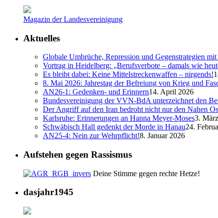
Magazin der Landesvereinigung
Aktuelles
Globale Umbrüche, Repression und Gegenstrategien mit 
Vortrag in Heidelberg: „Berufsverbote – damals wie heut
Es bleibt dabei: Keine Mittelstreckenwaffen – nirgends!
1
8. Mai 2026: Jahrestag der Befreiung von Krieg und Fa
AN26-1: Gedenken- und Erinnern
14. April 2026
Bundesvereinigung der VVN-BdA unterzeichnet den Ber
Der Angriff auf den Iran bedroht nicht nur den Nahen Os
Karlsruhe: Erinnerungen an Hanna Meyer-Moses
3. Mär
Schwäbisch Hall gedenkt der Morde in Hanau
24. Febru
AN25-4: Nein zur Wehrpflicht!
8. Januar 2026
Aufstehen gegen Rassismus
Deine Stimme gegen rechte Hetze!
dasjahr1945