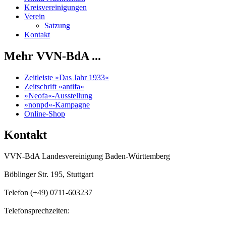
Kreisvereinigungen
Verein
Satzung
Kontakt
Mehr VVN-BdA ...
Zeitleiste »Das Jahr 1933«
Zeitschrift »antifa«
»Neofa«-Ausstellung
»nonpd«-Kampagne
Online-Shop
Kontakt
VVN-BdA Landesvereinigung Baden-Württemberg
Böblinger Str. 195, Stuttgart
Telefon (+49) 0711-603237
Telefonsprechzeiten:
Mo, Di, Do, Fr
11.00 Uhr - 13.00 Uhr