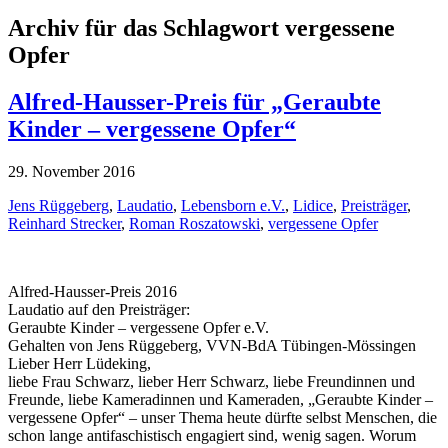
Archiv für das Schlagwort vergessene
Opfer
Alfred-Hausser-Preis für „Geraubte
Kinder – vergessene Opfer“
29. November 2016
Jens Rüggeberg
,
Laudatio
,
Lebensborn e.V.
,
Lidice
,
Preisträger
,
Reinhard Strecker
,
Roman Roszatowski
,
vergessene Opfer
Alfred-Hausser-Preis 2016
Laudatio auf den Preisträger:
Geraubte Kinder – vergessene Opfer e.V.
Gehalten von Jens Rüggeberg, VVN-BdA Tübingen-Mössingen
Lieber Herr Lüdeking,
liebe Frau Schwarz, lieber Herr Schwarz, liebe Freundinnen und
Freunde, liebe Kameradinnen und Kameraden, „Geraubte Kinder –
vergessene Opfer“ – unser Thema heute dürfte selbst Menschen, die
schon lange antifaschistisch engagiert sind, wenig sagen. Worum