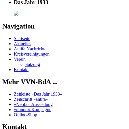
Das Jahr 1933
Navigation
Startseite
Aktuelles
Antifa Nachrichten
Kreisvereinigungen
Verein
Satzung
Kontakt
Mehr VVN-BdA ...
Zeitleiste »Das Jahr 1933«
Zeitschrift »antifa«
»Neofa«-Ausstellung
»nonpd«-Kampagne
Online-Shop
Kontakt