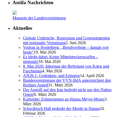
Antifa Nachrichten
Magazin der Landesvereinigung
Aktuelles
Globale Umbrüche, Repression und Gegenstrategien
mit regionaler Vernetzung
2. Juni 2026
Vortrag in Heidelberg: „Berufsverbote – damals wie
heute“
19. Mai 2026
Es bleibt dabei: Keine Mittelstreckenwaffen –
nirgends!
18. Mai 2026
8. Mai 2026: Jahrestag der Befreiung von Krieg und
Faschismus
4. Mai 2026
AN26-1: Gedenken- und Erinnern
14. April 2026
Bundesvereinigung der VVN-BdA unterzeichnet den
Berliner Appell
31. März 2026
Der Angriff auf den Iran bedroht nicht nur den Nahen
Osten!
6. März 2026
Karlsruhe: Erinnerungen an Hanna Meyer-Moses
3.
März 2026
Schwäbisch Hall gedenkt der Morde in Hanau
24.
Februar 2026