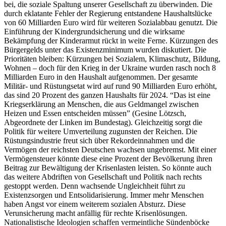
bei, die soziale Spaltung unserer Gesellschaft zu überwinden. Die
durch eklatante Fehler der Regierung entstandene Haushaltslücke
von 60 Milliarden Euro wird für weiteren Sozialabbau genutzt. Die
Einführung der Kindergrundsicherung und die wirksame
Bekämpfung der Kinderarmut rückt in weite Ferne. Kürzungen des
Bürgergelds unter das Existenzminimum wurden diskutiert. Die
Prioritäten bleiben: Kürzungen bei Sozialem, Klimaschutz, Bildung,
Wohnen – doch für den Krieg in der Ukraine wurden rasch noch 8
Milliarden Euro in den Haushalt aufgenommen. Der gesamte
Militär- und Rüstungsetat wird auf rund 90 Milliarden Euro erhöht,
das sind 20 Prozent des ganzen Haushalts für 2024. “Das ist eine
Kriegserklärung an Menschen, die aus Geldmangel zwischen
Heizen und Essen entscheiden müssen” (Gesine Lötzsch,
Abgeordnete der Linken im Bundestag). Gleichzeitig sorgt die
Politik für weitere Umverteilung zugunsten der Reichen. Die
Rüstungsindustrie freut sich über Rekordeinnahmen und die
Vermögen der reichsten Deutschen wachsen ungebremst. Mit einer
Vermögensteuer könnte diese eine Prozent der Bevölkerung ihren
Beitrag zur Bewältigung der Krisenlasten leisten. So könnte auch
das weitere Abdriften von Gesellschaft und Politik nach rechts
gestoppt werden. Denn wachsende Ungleichheit führt zu
Existenzsorgen und Entsolidarisierung. Immer mehr Menschen
haben Angst vor einem weiterem sozialen Absturz. Diese
Verunsicherung macht anfällig für rechte Krisenlösungen.
Nationalistische Ideologien schaffen vermeintliche Sündenböcke