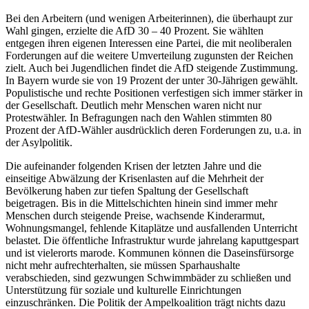
Bei den Arbeitern (und wenigen Arbeiterinnen), die überhaupt zur
Wahl gingen, erzielte die AfD 30 – 40 Prozent. Sie wählten
entgegen ihren eigenen Interessen eine Partei, die mit neoliberalen
Forderungen auf die weitere Umverteilung zugunsten der Reichen
zielt. Auch bei Jugendlichen findet die AfD steigende Zustimmung.
In Bayern wurde sie von 19 Prozent der unter 30-Jährigen gewählt.
Populistische und rechte Positionen verfestigen sich immer stärker in
der Gesellschaft. Deutlich mehr Menschen waren nicht nur
Protestwähler. In Befragungen nach den Wahlen stimmten 80
Prozent der AfD-Wähler ausdrücklich deren Forderungen zu, u.a. in
der Asylpolitik.
Die aufeinander folgenden Krisen der letzten Jahre und die
einseitige Abwälzung der Krisenlasten auf die Mehrheit der
Bevölkerung haben zur tiefen Spaltung der Gesellschaft
beigetragen. Bis in die Mittelschichten hinein sind immer mehr
Menschen durch steigende Preise, wachsende Kinderarmut,
Wohnungsmangel, fehlende Kitaplätze und ausfallenden Unterricht
belastet. Die öffentliche Infrastruktur wurde jahrelang kaputtgespart
und ist vielerorts marode. Kommunen können die Daseinsfürsorge
nicht mehr aufrechterhalten, sie müssen Sparhaushalte
verabschieden, sind gezwungen Schwimmbäder zu schließen und
Unterstützung für soziale und kulturelle Einrichtungen
einzuschränken. Die Politik der Ampelkoalition trägt nichts dazu