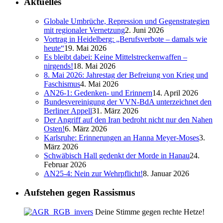
Aktuelles
Globale Umbrüche, Repression und Gegenstrategien
mit regionaler Vernetzung
2. Juni 2026
Vortrag in Heidelberg: „Berufsverbote – damals wie
heute“
19. Mai 2026
Es bleibt dabei: Keine Mittelstreckenwaffen –
nirgends!
18. Mai 2026
8. Mai 2026: Jahrestag der Befreiung von Krieg und
Faschismus
4. Mai 2026
AN26-1: Gedenken- und Erinnern
14. April 2026
Bundesvereinigung der VVN-BdA unterzeichnet den
Berliner Appell
31. März 2026
Der Angriff auf den Iran bedroht nicht nur den Nahen
Osten!
6. März 2026
Karlsruhe: Erinnerungen an Hanna Meyer-Moses
3.
März 2026
Schwäbisch Hall gedenkt der Morde in Hanau
24.
Februar 2026
AN25-4: Nein zur Wehrpflicht!
8. Januar 2026
Aufstehen gegen Rassismus
Deine Stimme gegen rechte Hetze!