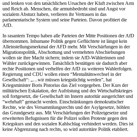
und lenken von den tatsächlichen Ursachen der Kluft zwischen Arm
und Reich ab. Menschen, die armutsbedroht sind und Angst vor
sozialem Absturz haben, verlieren ihr Vertrauen in das
parlamentarische System und seine Parteien. Davon profitiert die
AfD.
In rasantem Tempo haben alle Parteien der Mitte Positionen der AfD
übernommen. Inhumane Politik gegen Geflüchtete ist längst kein
Alleinstellungsmerkmal der AFD mehr. Mit Verschärfungen in der
Migrationspolitik, Abschottung und vermehrten Abschiebungen
wollen sie ihre Macht sichern; indem sie AfD-Wählerinnen und
Wähler zurückgewinnen. Tatsächlich bestätigen sie dadurch aber
rechte Positionen und verhelfen der AfD zu weiteren Wahlerfolgen.
Regierung und CDU wollen einen “Mentalitätswechsel in der
Gesellschaft“: „…wir müssen kriegstüchtig werden”, hat
Kriegsminister Boris Pistorius das Ziel vorgegeben. Der Kurs der
militärischen Eskalation, der Aufrüstung und des Wirtschaftskrieges
soll fortgesetzt, die Gesellschaft im Innern autoritär ausgerichtet und
“wehrhaft” gemacht werden. Einschränkungen demokratischer
Rechte, wie des Versammlungsrechts und der Asylgesetze, höhlen
das Grundgesetz aus. Mit Verschärfungen der Polizeigesetze und
erweiterten Befugnissen für die Polizei sollen Proteste gegen den
Kriegskurs und den sozialen Kahlschlag verhindert werden. Dies ist
keine Abgrenzung nach rechts, so wird autoritäre Politik etabliert.