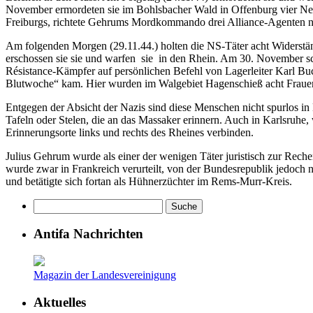
November ermordeten sie im Bohlsbacher Wald in Offenburg vier Netz
Freiburgs, richtete Gehrums Mordkommando drei Alliance-Agenten na
Am folgenden Morgen (29.11.44.) holten die NS-Täter acht Widerständ
erschossen sie sie und warfen sie in den Rhein. Am 30. November s
Résistance-Kämpfer auf persönlichen Befehl von Lagerleiter Karl Bu
Blutwoche“ kam. Hier wurden im Walgebiet Hagenschieß acht Frauen u
Entgegen der Absicht der Nazis sind diese Menschen nicht spurlos i
Tafeln oder Stelen, die an das Massaker erinnern. Auch in Karlsruhe
Erinnerungsorte links und rechts des Rheines verbinden.
Julius Gehrum wurde als einer der wenigen Täter juristisch zur Rech
wurde zwar in Frankreich verurteilt, von der Bundesrepublik jedoch n
und betätigte sich fortan als Hühnerzüchter im Rems-Murr-Kreis.
Antifa Nachrichten
Magazin der Landesvereinigung
Aktuelles