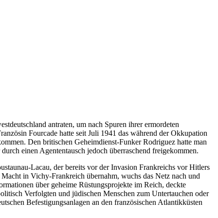
estdeutschland antraten, um nach Spuren ihrer ermordeten
ranzösin Fourcade hatte seit Juli 1941 das während der Okkupation
tkommen. Den britischen Geheimdienst-Funker Rodriguez hatte man
er durch einen Agententausch jedoch überraschend freigekommen.
unau-Lacau, der bereits vor der Invasion Frankreichs vor Hitlers
ie Macht in Vichy-Frankreich übernahm, wuchs das Netz nach und
formationen über geheime Rüstungsprojekte im Reich, deckte
politisch Verfolgten und jüdischen Menschen zum Untertauchen oder
eutschen Befestigungsanlagen an den französischen Atlantikküsten