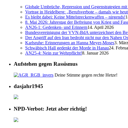
Globale Umbrüche, Repression und Gegenstrategien mit 
Vortrag in Heidelberg: „Berufsverbote – damals wie heut
Es bleibt dabei: Keine Mittelstreckenwaffen – nirgends!
1
8. Mai 2026: Jahrestag der Befreiung von Krieg und Fa
AN26-1: Gedenken- und Erinnern
14. April 2026
Bundesvereinigung der VVN-BdA unterzeichnet den Ber
Der Angriff auf den Iran bedroht nicht nur den Nahen Os
Karlsruhe: Erinnerungen an Hanna Meyer-Moses
3. Mär
Schwäbisch Hall gedenkt der Morde in Hanau
24. Febru
AN25-4: Nein zur Wehrpflicht!
8. Januar 2026
Aufstehen gegen Rassismus
Deine Stimme gegen rechte Hetze!
dasjahr1945
NPD-Verbot: Jetzt aber richtig!