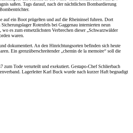
gnis saßen. Tags darauf, nach der nächtlichen Bombardierung
Bombentrichter.
 auf ein Boot prügelten und auf die Rheininsel fuhren. Dort
Sicherungslager Rotenfels bei Gaggenau internierten neun
m, wo es zum entsetzlichsten Verbrechen dieser „Schwarzwälder
worden waren.
und dokumentiert. An den Hinrichtungsorten befinden sich heute
aren. Ein grenzüberschreitender „chemin de la memoire“ soll die
47 zum Tode verurteilt und exekutiert. Gestapo-Chef Schlierbach
ssenverband. Lagerleiter Karl Buck wurde nach kurzer Haft begnadigt