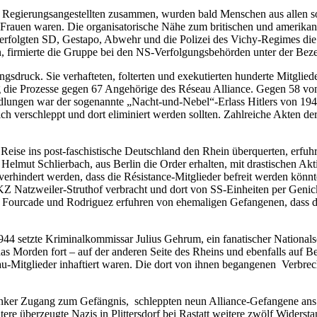
d Regierungsangestellten zusammen, wurden bald Menschen aus allen soz
pe Frauen waren. Die organisatorische Nähe zum britischen und amerik
verfolgten SD, Gestapo, Abwehr und die Polizei des Vichy-Regimes di
en, firmierte die Gruppe bei den NS-Verfolgungsbehörden unter der B
ngsdruck. Sie verhafteten, folterten und exekutierten hunderte Mitglie
 die Prozesse gegen 67 Angehörige des Réseau Alliance. Gegen 58 von 
ndlungen war der sogenannte „Nacht-und-Nebel“-Erlass Hitlers von 1
eich verschleppt und dort eliminiert werden sollten. Zahlreiche Akten
eise ins post-faschistische Deutschland den Rhein überquerten, erfuh
 Helmut Schlierbach, aus Berlin die Order erhalten, mit drastischen 
 verhindert werden, dass die Résistance-Mitglieder befreit werden kön
 Natzweiler-Struthof verbracht und dort von SS-Einheiten per Genick
 Fourcade und Rodriguez erfuhren von ehemaligen Gefangenen, dass d
4 setzte Kriminalkommissar Julius Gehrum, ein fanatischer Nationals
Morden fort – auf der anderen Seite des Rheins und ebenfalls auf B
u-Mitglieder inhaftiert waren. Die dort von ihnen begangenen Verbrech
nker Zugang zum Gefängnis, schleppten neun Alliance-Gefangene ans R
tere überzeugte Nazis in Plittersdorf bei Rastatt weitere zwölf Wider