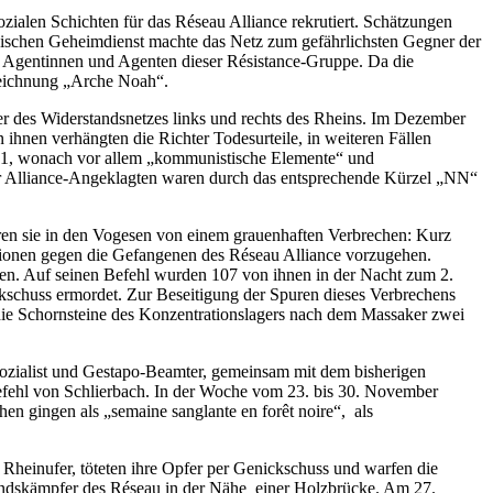
ialen Schichten für das Réseau Alliance rekrutiert. Schätzungen
anischen Geheimdienst machte das Netz zum gefährlichsten Gegner der
e Agentinnen und Agenten dieser Résistance-Gruppe. Da die
ezeichnung „Arche Noah“.
der des Widerstandsnetzes links und rechts des Rheins. Im Dezember
ihnen verhängten die Richter Todesurteile, in weiteren Fällen
941, wonach vor allem „kommunistische Elemente“ und
 der Alliance-Angeklagten waren durch das entsprechende Kürzel „NN“
ren sie in den Vogesen von einem grauenhaften Verbrechen: Kurz
Aktionen gegen die Gefangenen des Réseau Alliance vorzugehen.
nten. Auf seinen Befehl wurden 107 von ihnen in der Nacht zum 2.
schuss ermordet. Zur Beseitigung der Spuren dieses Verbrechens
ie Schornsteine des Konzentrationslagers nach dem Massaker zwei
ozialist und Gestapo-Beamter, gemeinsam mit dem bisherigen
efehl von Schlierbach. In der Woche vom 23. bis 30. November
en gingen als „semaine sanglante en forêt noire“, als
heinufer, töteten ihre Opfer per Genickschuss und warfen die
standskämpfer des Réseau in der Nähe einer Holzbrücke. Am 27.