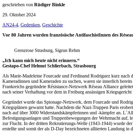
geschrieben von
Rüdiger Binkle
29. Oktober 2024
AN24-4
,
Gedenken
,
Geschichte
Vor 80 Jahren wurden französische AntifaschistInnen des Résea
Grenzrose Strasburg, Sigrun Rehm
„Ich kann mich heute nicht erinnern.“
Gestapo-Chef Helmut Schlierbach, Strasbourg
Als Marie-Madeleine Fourcade und Ferdinand Rodriguez kurz nach de
Kameradinnen und Kameraden zu suchen, waren sie innerlich bereits 
Frankreichs gegründete Résistance-Netzwerk Réseau Alliance geleit
nach seiner Verhaftung vor dem in Freiburg ansässigen Kriegsgerich
Gegründet wurde das Spionage-Netzwerk, dem Fourcade und Rodriguez
Kriegsplänen gewarnt hatte. Nachdem die Nazi-Truppen Paris erober
nach auf über 3000 Widerstandskämpferinnen und -kämpfer an. L`Alli
Befestigungsanlagen und Truppenbewegungen der Wehrmacht auf, leit
zur Flucht. In der dritten Rekrutierungs-Welle (1943-1944) wurde d
erstellte und somit der als D-Day bezeichneten alliierten Landung in 