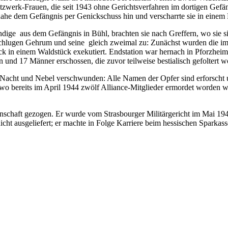
werk-Frauen, die seit 1943 ohne Gerichtsverfahren im dortigen Gefän
he dem Gefängnis per Genickschuss hin und verscharrte sie in einem 
ige aus dem Gefängnis in Bühl, brachten sie nach Greffern, wo sie sie
chlugen Gehrum und seine gleich zweimal zu: Zunächst wurden die im 
ck in einem Waldstück exekutiert. Endstation war hernach in Pforzhei
nd 17 Männer erschossen, die zuvor teilweise bestialisch gefoltert 
n Nacht und Nebel verschwunden: Alle Namen der Opfer sind erforscht 
, wo bereits im April 1944 zwölf Alliance-Mitglieder ermordet worden w
enschaft gezogen. Er wurde vom Strasbourger Militärgericht im Mai 19
icht ausgeliefert; er machte in Folge Karriere beim hessischen Sparka