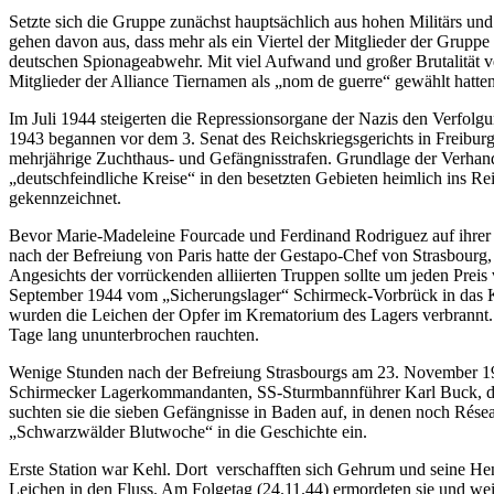
Setzte sich die Gruppe zunächst hauptsächlich aus hohen Militärs un
gehen davon aus, dass mehr als ein Viertel der Mitglieder der Grup
deutschen Spionageabwehr. Mit viel Aufwand und großer Brutalität 
Mitglieder der Alliance Tiernamen als „nom de guerre“ gewählt hatt
Im Juli 1944 steigerten die Repressionsorgane der Nazis den Verfolgu
1943 begannen vor dem 3. Senat des Reichskriegsgerichts in Freiburg
mehrjährige Zuchthaus- und Gefängnisstrafen. Grundlage der Verha
„deutschfeindliche Kreise“ in den besetzten Gebieten heimlich ins R
gekennzeichnet.
Bevor Marie-Madeleine Fourcade und Ferdinand Rodriguez auf ihrer R
nach der Befreiung von Paris hatte der Gestapo-Chef von Strasbourg,
Angesichts der vorrückenden alliierten Truppen sollte um jeden Preis
September 1944 vom „Sicherungslager“ Schirmeck-Vorbrück in das KZ
wurden die Leichen der Opfer im Krematorium des Lagers verbrannt.
Tage lang ununterbrochen rauchten.
Wenige Stunden nach der Befreiung Strasbourgs am 23. November 194
Schirmecker Lagerkommandanten, SS-Sturmbannführer Karl Buck, das 
suchten sie die sieben Gefängnisse in Baden auf, in denen noch Résea
„Schwarzwälder Blutwoche“ in die Geschichte ein.
Erste Station war Kehl. Dort verschafften sich Gehrum und seine He
Leichen in den Fluss. Am Folgetag (24.11.44) ermordeten sie und wei