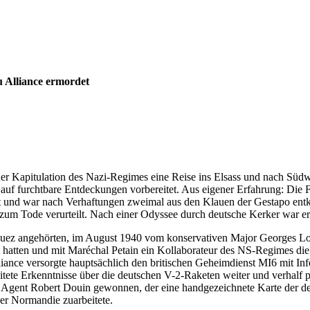
u Alliance ermordet
r Kapitulation des Nazi-Regimes eine Reise ins Elsass und nach Südw
auf furchtbare Entdeckungen vorbereitet. Aus eigener Erfahrung: Die F
et und war nach Verhaftungen zweimal aus den Klauen der Gestapo en
t zum Tode verurteilt. Nach einer Odyssee durch deutsche Kerker war 
 angehörten, im August 1940 vom konservativen Major Georges Lousta
t hatten und mit Maréchal Petain ein Kollaborateur des NS-Regimes d
ance versorgte hauptsächlich den britischen Geheimdienst MI6 mit In
ete Erkenntnisse über die deutschen V-2-Raketen weiter und verhalf 
er Agent Robert Douin gewonnen, der eine handgezeichnete Karte der d
der Normandie zuarbeitete.