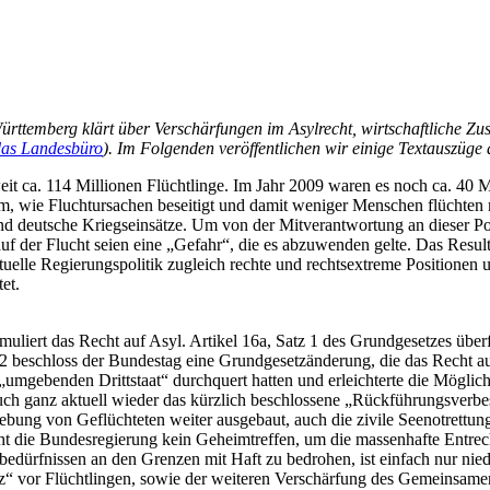
rttemberg klärt über Verschärfungen im Asylrecht, wirtschaftliche Z
das Landesbüro
). Im Folgenden veröffentlichen wir einige Textauszüge
t ca. 114 Millionen Flüchtlinge. Im Jahr 2009 waren es noch ca. 40 
rum, wie Fluchtursachen beseitigt und damit weniger Menschen flüchte
d deutsche Kriegseinsätze. Um von der Mitverantwortung an dieser Poli
auf der Flucht seien eine „Gefahr“, die es abzuwenden gelte. Das Result
lle Regierungspolitik zugleich rechte und rechtsextreme Positionen un
et.
uliert das Recht auf Asyl. Artikel 16a, Satz 1 des Grundgesetzes über
 beschloss der Bundestag eine Grundgesetzänderung, die das Recht auf
 „umgebenden Drittstaat“ durchquert hatten und erleichterte die Mögli
ch ganz aktuell wieder das kürzlich beschlossene „Rückführungsverbes
ng von Geflüchteten weiter ausgebaut, auch die zivile Seenotrettung n
t die Bundesregierung kein Geheimtreffen, um die massenhafte Entrecht
dürfnissen an den Grenzen mit Haft zu bedrohen, ist einfach nur nied
z“ vor Flüchtlingen, sowie der weiteren Verschärfung des Gemeinsame