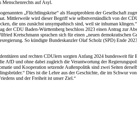
 Menschenrechts auf Asyl.
ogenannten „Flüchtlingskrise“ als Hauptproblem der Gesellschaft zugru
en hat. Mittlerweile wird dieser Begriff wie selbstverständlich von d
cken, die uns zunächst unsympathisch sind, weil sie inhuman klingen
ag der CDU Baden-Württemberg beschloss 2023 einen Antrag zur Absch
lfried Kretschmann sprachen sich für einen „neuen demokratischen Grun
esregierung. So kündigte Bundeskanzler Olaf Scholz (SPD) Ende 2023 
dentitären und rechten CDUlern sorgten Anfang 2024 bundesweit für E
 die AfD und ohne dabei zugleich die Verantwortung der Regierungspolit
lomatie und Kooperation setzende Außenpolitik sind zwei Seiten derse
ngsbrüder.“ Dies ist die Lehre aus der Geschichte, die im Schwur vo
edens und der Freiheit ist unser Ziel.“