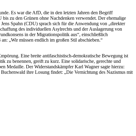
nde. Es war die AfD, die in den letzten Jahren den Begriff
er CDU bis zu den Grünen ohne Nachdenken verwendet. Der ehemalige
.“ Jens Spahn (CDU) sprach sich für die Anwendung von „direkter
affung des individuellen Asylrechts und der Auslagerung von
dkonsens in der Migrationspolitik aus“, einschließlich
an: „Wir müssen endlich im großen Stil abschieben.“
mpörung. Eine breite antifaschistisch-demokratische Bewegung ist
ik zu benennen, greift zu kurz. Eine solidarische, gerechte und
lben Medaille. Der Widerstandskämpfer Karl Wagner sagte hierzu:
n Buchenwald ihre Losung findet: „Die Vernichtung des Nazismus mit