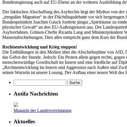
Bundesregierung auch auf EU-Ebene an der weiteren Aushöhlung des
Der faktischen Abschaffung des Asylrechts liegt der Mythos von der s
„irreguläre Migration“ in der Flüchtlingsdebatte vor sich hergetrag
Bundespräsident Joachim Gauck forderte jüngst „Spielräume zu entde
physischer Gewalt“ an den EU-Außengrenzen aus. Der Landesparteit
Asylverfahren. Grünen-Chefin Ricarda Lang und Ministerpräsident Wi
Massenabschiebungen. Dies alles entspricht ganz dem Kurs der Bund
Rechtsentwicklung und Krieg stoppen!
Die Enthüllungen in den Medien über die Abschiebepläne von AfD, I
das Gebot der Stunde. Jedoch: Ein Protest allein gegen rechts, gegen
menschenwürdige Gesellschaft im Innern und eine friedliche auf Dip
„Rechtsentwicklung im Innern und Aggression nach Außen sind Zwilli
seinen Wurzeln ist unsere Losung. Der Aufbau einer neuen Welt des Fri
Antifa Nachrichten
Magazin der Landesvereinigung
Aktuelles