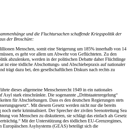
usammenhänge und die Fluchtursachen schaffende Kriegspolitik der
 aus der Broschüre:
Millionen Menschen, somit eine Steigerung um 185% innerhalb von 14
n müssen, es geht vor allem um Abwehr von Geflüchteten. Zu den
tik abzulenken, werden in der politischen Debatte daher Flüchtlinge
at ist eine tödliche Abschottungs- und Abschiebepraxis auf nationaler
d trägt dazu bei, den gesellschaftlichen Diskurs nach rechts zu
führte dieses allgemeine Menschenrecht 1949 in ein nationales
 Asyl stark einschränkte. Die sogenannte „Drittstaatenregelung“
chkeiten für Abschiebungen. Dass es den deutschen Regierungen stets
serungsgesetz“. Mit diesem Gesetz werden nicht nur die bereits
och mehr kriminalisiert. Der Sprecher der zivilen Seenotrettung Sea
ung von Menschen zu diskutieren, sie schlägt das einfach als Gesetz
erträchtig.“ Mit der Unterstützung des tödlichen EU-Grenzregimes,
n Europäischen Asylsystems (GEAS) beteiligt sich die