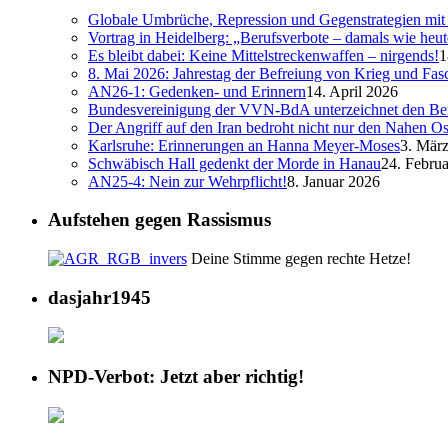
Globale Umbrüche, Repression und Gegenstrategien mit 
Vortrag in Heidelberg: „Berufsverbote – damals wie heut
Es bleibt dabei: Keine Mittelstreckenwaffen – nirgends!
1
8. Mai 2026: Jahrestag der Befreiung von Krieg und Fa
AN26-1: Gedenken- und Erinnern
14. April 2026
Bundesvereinigung der VVN-BdA unterzeichnet den Ber
Der Angriff auf den Iran bedroht nicht nur den Nahen Os
Karlsruhe: Erinnerungen an Hanna Meyer-Moses
3. Mär
Schwäbisch Hall gedenkt der Morde in Hanau
24. Febru
AN25-4: Nein zur Wehrpflicht!
8. Januar 2026
Aufstehen gegen Rassismus
Deine Stimme gegen rechte Hetze!
dasjahr1945
NPD-Verbot: Jetzt aber richtig!