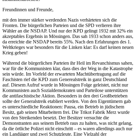
Freundinnen und Freunde,
mit den immer stärker werdenden Nazis verhärteten sich die
Fronten. Die bürgerlichen Parteien und die SPD verlieren ihre
Wähler an die NSDAP. Und nur der KPD gelingt 1932 mit 32% ein
akzeptables Ergebnis in Mössingen. Das sah 1933 schon anders aus,
da erreichte die NSDAP bereits 55%. Nach den Erfahrungen des 1.
Weltkrieges war besonders für die Linken klar: Es darf keinen neuen
Krieg geben!
Während die bürgerlichen Parteien ihr Heil im Revanchismus sahen,
war für die Kommunisten klar, dass dies der Weg in die Katastrophe
sein würde. Im Vorfeld der erwarteten Machtübertragung auf die
Faschisten rief die KPD zum Generealstreik in ganz Deutschland
auf. Diesem Aufruf wurde in Mössingen Folge geleistet, nicht nur
Kommunisten auch Sozialdemokraten und Parteilose unterstützen
die antifaschistische Aktion. Besonders in den drei Großbetrieben
sollte der Generalstreik etabliert werden. Von den Eigentümern gab
es unterschiedliche Reaktionen: Pausa, ein Betrieb in jüdischem
Besitz, gab seinen Mitarbeitern frei. Die Trikot Fabrik Merz wurde
von den Streikenden besetzt. Der Besitzer versuchte die
Demonstranten aus seinem Betrieb raus zu halten, was nicht gelang,
da die örtliche Polizei nicht einschritt – es waren allerdings auch nur
ein Landjäger und zwei Schutzleute. Eine Vielzahl der