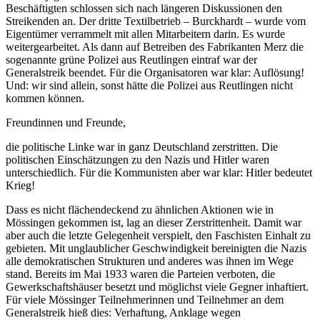
Beschäftigten schlossen sich nach längeren Diskussionen den
Streikenden an. Der dritte Textilbetrieb – Burckhardt – wurde vom
Eigentümer verrammelt mit allen Mitarbeitern darin. Es wurde
weitergearbeitet. Als dann auf Betreiben des Fabrikanten Merz die
sogenannte grüne Polizei aus Reutlingen eintraf war der
Generalstreik beendet. Für die Organisatoren war klar: Auflösung!
Und: wir sind allein, sonst hätte die Polizei aus Reutlingen nicht
kommen können.
Freundinnen und Freunde,
die politische Linke war in ganz Deutschland zerstritten. Die
politischen Einschätzungen zu den Nazis und Hitler waren
unterschiedlich. Für die Kommunisten aber war klar: Hitler bedeutet
Krieg!
Dass es nicht flächendeckend zu ähnlichen Aktionen wie in
Mössingen gekommen ist, lag an dieser Zerstrittenheit. Damit war
aber auch die letzte Gelegenheit verspielt, den Faschisten Einhalt zu
gebieten. Mit unglaublicher Geschwindigkeit bereinigten die Nazis
alle demokratischen Strukturen und anderes was ihnen im Wege
stand. Bereits im Mai 1933 waren die Parteien verboten, die
Gewerkschaftshäuser besetzt und möglichst viele Gegner inhaftiert.
Für viele Mössinger Teilnehmerinnen und Teilnehmer an dem
Generalstreik hieß dies: Verhaftung, Anklage wegen