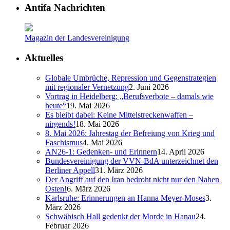
Antifa Nachrichten
Magazin der Landesvereinigung
Aktuelles
Globale Umbrüche, Repression und Gegenstrategien
mit regionaler Vernetzung
2. Juni 2026
Vortrag in Heidelberg: „Berufsverbote – damals wie
heute“
19. Mai 2026
Es bleibt dabei: Keine Mittelstreckenwaffen –
nirgends!
18. Mai 2026
8. Mai 2026: Jahrestag der Befreiung von Krieg und
Faschismus
4. Mai 2026
AN26-1: Gedenken- und Erinnern
14. April 2026
Bundesvereinigung der VVN-BdA unterzeichnet den
Berliner Appell
31. März 2026
Der Angriff auf den Iran bedroht nicht nur den Nahen
Osten!
6. März 2026
Karlsruhe: Erinnerungen an Hanna Meyer-Moses
3.
März 2026
Schwäbisch Hall gedenkt der Morde in Hanau
24.
Februar 2026