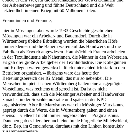
der Arbeiterbewegung und führte Deutschland und die Welt
letztendlich in einen Krieg mit 60 Millionen Toten.
Freundinnen und Freunde,
hier in Mössingen aber wurde 1933 Geschichte geschrieben.
Mössingen war ein Arbeiter- und Bauerndorf. Durch die in
Württemberg übliche Erbteilung wurden die bäuerlichen Höfe
immer kleiner und die Bauern waren auf das Handwerk und die
Fabriken als Erwerb angewiesen. Hauptsächlich Frauen arbeiteten
in der Textilindustrie als Näherinnen, die Männer in den Webereien.
Es gab drei große Arbeitgeber der Textilindustrie. Die Kolleginnen
und Kollegen waren gewerkschaftlich unterschiedlich stark in den
Betrieben organisiert, – übrigens wäre das heute der
Betreuungsbereich der IG Metall, das nur so nebenbei. Die
Menschen im pietistischen Württemberg hatten eine ausgeprägte
Vorstellung, was rechtens und gerecht ist. Da ist es nicht
verwunderlich, dass sich die Mössinger Arbeiter und Handwerker
zunächst in der Sozialdemokratie und später in der KPD
organisierten. Aber ihr Marxismus war ein Mössinger Marxismus,
geprägt durch die Werte, die in Württemberg galten und einen
ebenso – vielleicht nicht immer- angebrachten – Pragmatismus.
Daneben gab es hier aber auch eine breite bürgerliche Mittelschicht,
die z. Bsp. im Gemeinderat, durchaus mit den Linken konstruktiv
zusammenarbeitete.