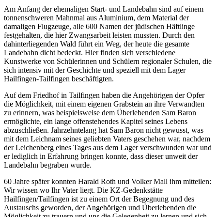
Am Anfang der ehemaligen Start- und Landebahn sind auf einem
tonnenschweren Mahnmal aus Aluminium, dem Material der
damaligen Flugzeuge, alle 600 Namen der jüdischen Häftlinge
festgehalten, die hier Zwangsarbeit leisten mussten. Durch den
dahinterliegenden Wald führt ein Weg, der heute die gesamte
Landebahn dicht bedeckt. Hier finden sich verschiedene
Kunstwerke von Schülerinnen und Schülern regionaler Schulen, die
sich intensiv mit der Geschichte und speziell mit dem Lager
Hailfingen-Tailfingen beschäftigten.
Auf dem Friedhof in Tailfingen haben die Angehörigen der Opfer
die Möglichkeit, mit einem eigenen Grabstein an ihre Verwandten
zu erinnern, was beispielsweise dem Überlebenden Sam Baron
ermöglichte, ein lange offenstehendes Kapitel seines Lebens
abzuschließen. Jahrzehntelang hat Sam Baron nicht gewusst, was
mit dem Leichnam seines geliebten Vaters geschehen war, nachdem
der Leichenberg eines Tages aus dem Lager verschwunden war und
er lediglich in Erfahrung bringen konnte, dass dieser unweit der
Landebahn begraben wurde.
60 Jahre später konnten Harald Roth und Volker Mall ihm mitteilen:
Wir wissen wo Ihr Vater liegt. Die KZ-Gedenkstätte
Hailfingen/Tailfingen ist zu einem Ort der Begegnung und des
Austauschs geworden, der Angehörigen und Überlebenden die
Möglichkeit zu trauern und uns die Gelegenheit zu lernen und sich