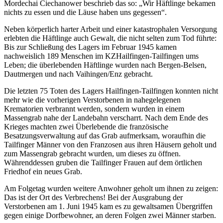
Mordechai Ciechanower beschrieb das so: „Wir Häftlinge bekamen
nichts zu essen und die Läuse haben uns gegessen“.
Neben körperlich harter Arbeit und einer katastrophalen Versorgung
erlebten die Häftlinge auch Gewalt, die nicht selten zum Tod führte:
Bis zur Schließung des Lagers im Februar 1945 kamen
nachweislich 189 Menschen im KZHailfingen-Tailfingen ums
Leben; die überlebenden Häftlinge wurden nach Bergen-Belsen,
Dautmergen und nach Vaihingen/Enz gebracht.
Die letzten 75 Toten des Lagers Hailfingen-Tailfingen konnten nicht
mehr wie die vorherigen Verstorbenen in nahegelegenen
Krematorien verbrannt werden, sondern wurden in einem
Massengrab nahe der Landebahn verscharrt. Nach dem Ende des
Krieges machten zwei Überlebende die französische
Besatzungsverwaltung auf das Grab aufmerksam, woraufhin die
Tailfinger Männer von den Franzosen aus ihren Häusern geholt und
zum Massengrab gebracht wurden, um dieses zu öffnen.
Währenddessen gruben die Tailfinger Frauen auf dem örtlichen
Friedhof ein neues Grab.
Am Folgetag wurden weitere Anwohner geholt um ihnen zu zeigen:
Das ist der Ort des Verbrechens! Bei der Ausgrabung der
Verstorbenen am 1. Juni 1945 kam es zu gewaltsamen Übergriffen
gegen einige Dorfbewohner, an deren Folgen zwei Männer starben.