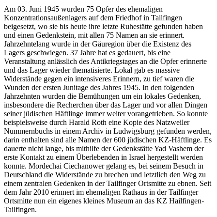
Am 03. Juni 1945 wurden 75 Opfer des ehemaligen
Konzentrationsaußenlagers auf dem Friedhof in Tailfingen
beigesetzt, wo sie bis heute ihre letzte Ruhestätte gefunden haben
und einen Gedenkstein, mit allen 75 Namen an sie erinnert.
Jahrzehntelang wurde in der Gäuregion über die Existenz des
Lagers geschwiegen. 37 Jahre hat es gedauert, bis eine
Veranstaltung anlässlich des Antikriegstages an die Opfer erinnerte
und das Lager wieder thematisierte. Lokal gab es massive
Widerstände gegen ein intensiveres Erinnern, zu tief waren die
Wunden der ersten Junitage des Jahres 1945. In den folgenden
Jahrzehnten wurden die Bemühungen um ein lokales Gedenken,
insbesondere die Recherchen über das Lager und vor allen Dingen
seiner jüdischen Häftlinge immer weiter vorangetrieben. So konnte
beispielsweise durch Harald Roth eine Kopie des Natzweiler
Nummernbuchs in einem Archiv in Ludwigsburg gefunden werden,
darin enthalten sind alle Namen der 600 jüdischen KZ-Häftlinge. Es
dauerte nicht lange, bis mithilfe der Gedenkstätte Yad Vashem der
erste Kontakt zu einem Überlebenden in Israel hergestellt werden
konnte. Mordechai Ciechanower gelang es, bei seinem Besuch in
Deutschland die Widerstände zu brechen und letztlich den Weg zu
einem zentralen Gedenken in der Tailfinger Ortsmitte zu ebnen. Seit
dem Jahr 2010 erinnert im ehemaligen Rathaus in der Tailfinger
Ortsmitte nun ein eigenes kleines Museum an das KZ Hailfingen-
Tailfingen.