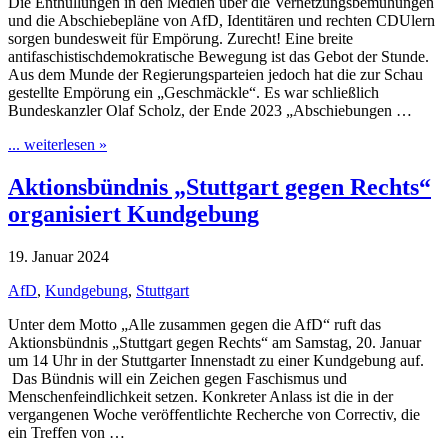
Die Enthüllungen in den Medien über die Vernetzungsbemühungen
und die Abschiebepläne von AfD, Identitären und rechten CDUlern
sorgen bundesweit für Empörung. Zurecht! Eine breite
antifaschistischdemokratische Bewegung ist das Gebot der Stunde.
Aus dem Munde der Regierungsparteien jedoch hat die zur Schau
gestellte Empörung ein „Geschmäckle“. Es war schließlich
Bundeskanzler Olaf Scholz, der Ende 2023 „Abschiebungen …
... weiterlesen »
Aktionsbündnis „Stuttgart gegen Rechts“
organisiert Kundgebung
19. Januar 2024
AfD
,
Kundgebung
,
Stuttgart
Unter dem Motto „Alle zusammen gegen die AfD“ ruft das
Aktionsbündnis „Stuttgart gegen Rechts“ am Samstag, 20. Januar
um 14 Uhr in der Stuttgarter Innenstadt zu einer Kundgebung auf.
Das Bündnis will ein Zeichen gegen Faschismus und
Menschenfeindlichkeit setzen. Konkreter Anlass ist die in der
vergangenen Woche veröffentlichte Recherche von Correctiv, die
ein Treffen von …