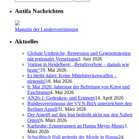
Antifa Nachrichten
Magazin der Landesvereinigung
Aktuelles
Globale Umbrüche, Repression und Gegenstrategien
mit regionaler Vernetzung
2. Juni 2026
Vortrag in Heidelberg: „Berufsverbote – damals wie
heute“
19. Mai 2026
Es bleibt dabei: Keine Mittelstreckenwaffen –
nirgends!
18. Mai 2026
8. Mai 2026: Jahrestag der Befreiung von Krieg und
Faschismus
4. Mai 2026
AN26-1: Gedenken- und Erinnern
14. April 2026
Bundesvereinigung der VVN-BdA unterzeichnet den
Berliner Appell
31. März 2026
Der Angriff auf den Iran bedroht nicht nur den Nahen
Osten!
6. März 2026
Karlsruhe: Erinnerungen an Hanna Meyer-Moses
3.
März 2026
Schwäbisch Hall gedenkt der Morde in Hanau
24.