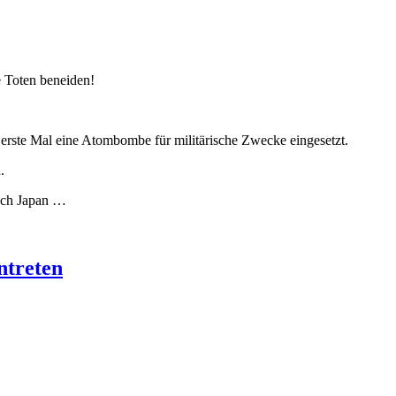
e Toten beneiden!
rste Mal eine Atom­bombe für militärische Zwecke eingesetzt.
.
nach Japan …
ntreten